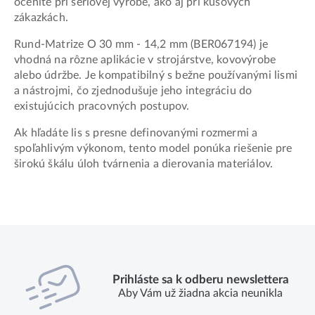
oceníte pri sériovej výrobe, ako aj pri kusových
zákazkách.
Rund-Matrize O 30 mm - 14,2 mm (BER067194) je
vhodná na rôzne aplikácie v strojárstve, kovovýrobe
alebo údržbe. Je kompatibilný s bežne používanými lismi
a nástrojmi, čo zjednodušuje jeho integráciu do
existujúcich pracovných postupov.
Ak hľadáte lis s presne definovanými rozmermi a
spoľahlivým výkonom, tento model ponúka riešenie pre
širokú škálu úloh tvárnenia a dierovania materiálov.
Prihláste sa k odberu newslettera
Aby Vám už žiadna akcia neunikla