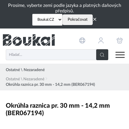
PŘESKOČIT NAVIGACI
Prosíme, vyberte zemi podle jazyka a platných daňových
předpisů.
×
Pokračovat
Ostatné \ Nezaradené
Ostatné \ Nezaradené
Okrúhla raznica pr. 30 mm - 14,2 mm (BER067194)
Okrúhla raznica pr. 30 mm - 14,2 mm
(BER067194)