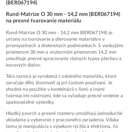
(BER067194)
Rund-Matrize O 30 mm - 14,2 mm (BER067194)
na presné tvarovanie materiálu
Rund-Matrize O 30 mm - 14,2 mm (BER067194) je
určený na tvarovanie a dierovanie materiálov v
priemyselných a dielenských podmienkach. S vonkajším
priemerom 30 mm a vnútorným priemerom 14,2 mm
umožňuje presné spracovanie rôznych typov plechov a
kovových dielov.
Táto raznica je vyrobená z odolného materiálu, ktorý
zaručuje dlhú životnosť aj pri častom používaní. Je
vhodná na použitie v kombinácii s lismi a inými
tvárniacimi nástrojmi, kde sa vyžaduje presné vedenie a
opakovateľné výsledky.
Hladký povrch a presné rozmery umožňujú jednoduché
vkladanie a vyberanie z pracovného zariadenia. Vďaka
tomu je manipulácia s výsekom rýchla a efektívna, čo