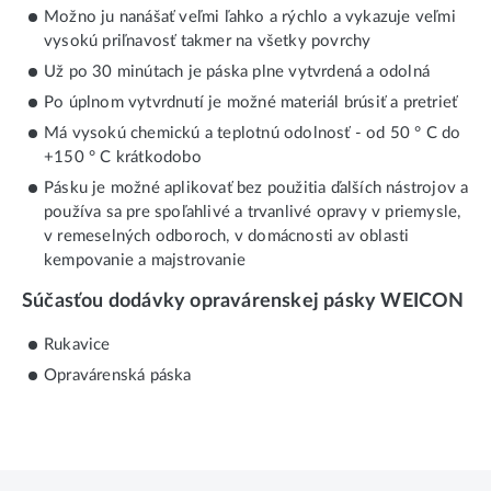
Možno ju nanášať veľmi ľahko a rýchlo a vykazuje veľmi
vysokú priľnavosť takmer na všetky povrchy
Už po 30 minútach je páska plne vytvrdená a odolná
Po úplnom vytvrdnutí je možné materiál brúsiť a pretrieť
Má vysokú chemickú a teplotnú odolnosť - od 50 ° C do
+150 ° C krátkodobo
Pásku je možné aplikovať bez použitia ďalších nástrojov a
používa sa pre spoľahlivé a trvanlivé opravy v priemysle,
v remeselných odboroch, v domácnosti av oblasti
kempovanie a majstrovanie
Súčasťou dodávky opravárenskej pásky WEICON
Rukavice
Opravárenská páska