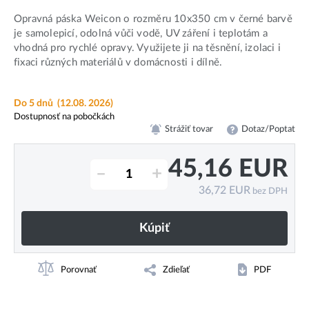
Opravná páska Weicon o rozměru 10x350 cm v černé barvě
je samolepicí, odolná vůči vodě, UV záření i teplotám a
vhodná pro rychlé opravy. Využijete ji na těsnění, izolaci i
fixaci různých materiálů v domácnosti i dílně.
Do 5 dnů
(12.08. 2026)
Dostupnosť na pobočkách
Strážiť tovar
Dotaz/Poptat
45,16
EUR
–
+
36,72
EUR
bez DPH
Kúpiť
Porovnať
Zdieľať
PDF