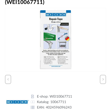
(WEI10067711)
E-shop:
WEI10067711
Katalog:
10067711
EAN:
4024596096243