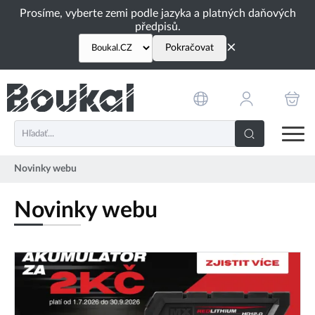
PŘESKOČIT NAVIGACI
Prosíme, vyberte zemi podle jazyka a platných daňových
předpisů.
×
Pokračovat
Novinky webu
Novinky webu