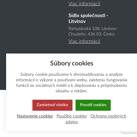
Viac informácií
Sídlo společnosti -
Litvínov
Partyzánská 108, Litvínov-
Chudeřín, 436 03, Česko
Viac informácií
Súbory cookies
Súbory cookie používame k zhromažďovaniu a analýze
informácií o výkone a používaní webu, zaisteniu fungovania
Copyright Boukal.SK 2026
funkcií zo sociálnych médií a k zlepšovaniu a prispôsobeniu
obsahu a reklám.
Zamietnuť všetko
Povoliť cookies
Nastavenie cookies
Použitie cookies
Ochrana osobných
údajov