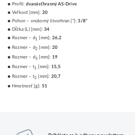
Profil:
dvanásťhranný AS-Drive
Veľkosť [mm]:
20
Pohon – vnútorný štvorhran [“]:
3/8"
Dĺžka (L) [mm]:
34
Rozmer – d
[mm]:
26,2
1
Rozmer – d
[mm]:
20
2
Rozmer – d
[mm]:
19
3
Rozmer – t
[mm]:
15,5
1
Rozmer – t
[mm]:
20,7
2
Hmotnosť [g]:
51