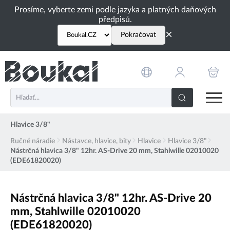
PŘESKOČIT NAVIGACI
Prosíme, vyberte zemi podle jazyka a platných daňových
předpisů.
×
Pokračovat
Hlavice 3/8"
Ručné náradie
Nástavce, hlavice, bity
Hlavice
Hlavice 3/8"
Nástrčná hlavica 3/8" 12hr. AS-Drive 20 mm, Stahlwille 02010020
(EDE61820020)
Nástrčná hlavica 3/8" 12hr. AS-Drive 20
mm, Stahlwille 02010020
(EDE61820020)