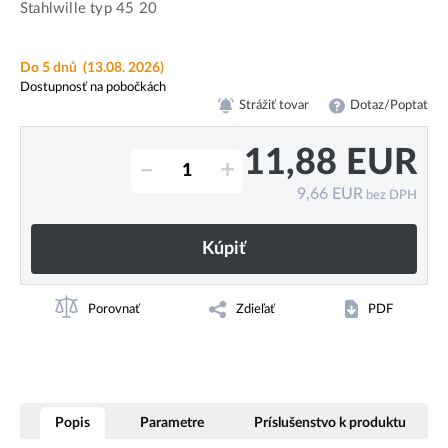
Stahlwille typ 45 20
Do 5 dnů
(13.08. 2026)
Dostupnosť na pobočkách
Strážiť tovar
Dotaz/Poptat
11,88
EUR
–
+
9,66
EUR
bez DPH
Kúpiť
Porovnať
Zdieľať
PDF
Popis
Parametre
Príslušenstvo k produktu