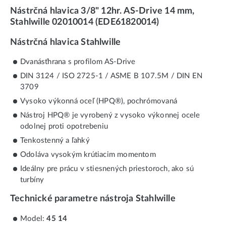
Nástrčná hlavica 3/8" 12hr. AS-Drive 14 mm,
Stahlwille 02010014 (EDE61820014)
Nástrčná hlavica Stahlwille
Dvanásťhrana s profilom AS-Drive
DIN 3124 / ISO 2725-1 / ASME B 107.5M / DIN EN
3709
Vysoko výkonná oceľ (HPQ®), pochrómovaná
Nástroj HPQ® je vyrobený z vysoko výkonnej ocele
odolnej proti opotrebeniu
Tenkostenný a ľahký
Odoláva vysokým krútiacim momentom
Ideálny pre prácu v stiesnených priestoroch, ako sú
turbíny
Technické parametre nástroja Stahlwille
Model:
45 14