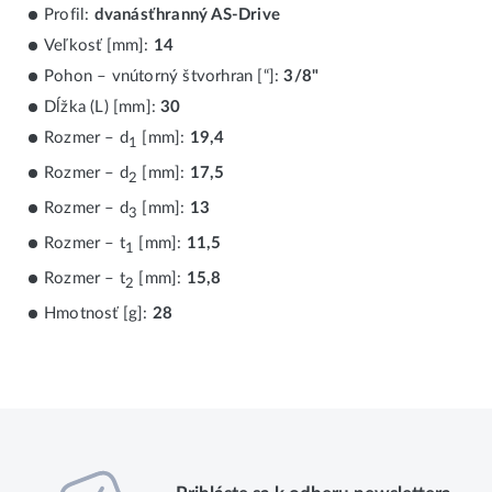
Profil:
dvanásťhranný AS-Drive
Veľkosť [mm]:
14
Pohon – vnútorný štvorhran [“]:
3/8"
Dĺžka (L) [mm]:
30
Rozmer – d
[mm]:
19,4
1
Rozmer – d
[mm]:
17,5
2
Rozmer – d
[mm]:
13
3
Rozmer – t
[mm]:
11,5
1
Rozmer – t
[mm]:
15,8
2
Hmotnosť [g]:
28