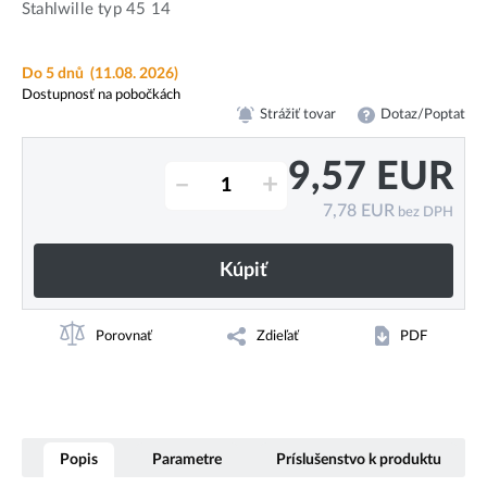
Stahlwille typ 45 14
Do 5 dnů
(11.08. 2026)
Dostupnosť na pobočkách
Strážiť tovar
Dotaz/Poptat
9,57
EUR
–
+
7,78
EUR
bez DPH
Kúpiť
Porovnať
Zdieľať
PDF
Popis
Parametre
Príslušenstvo k produktu