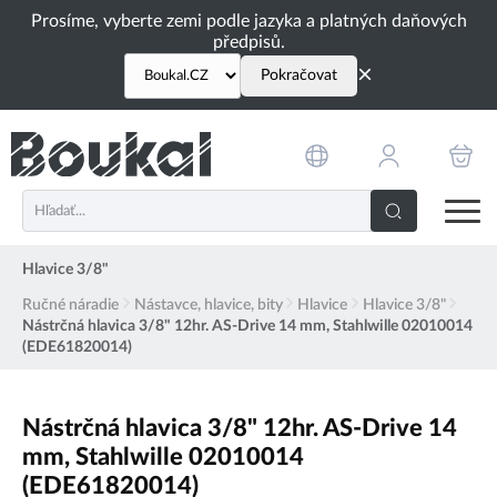
PŘESKOČIT NAVIGACI
Prosíme, vyberte zemi podle jazyka a platných daňových
předpisů.
×
Pokračovat
Hlavice 3/8"
Ručné náradie
Nástavce, hlavice, bity
Hlavice
Hlavice 3/8"
Nástrčná hlavica 3/8" 12hr. AS-Drive 14 mm, Stahlwille 02010014
(EDE61820014)
Nástrčná hlavica 3/8" 12hr. AS-Drive 14
mm, Stahlwille 02010014
(EDE61820014)