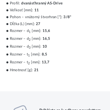
Profil:
dvanásťhranný AS-Drive
Veľkosť [mm]:
11
Pohon – vnútorný štvorhran [“]:
3/8"
Dĺžka (L) [mm]:
27
Rozmer – d
[mm]:
15,6
1
Rozmer – d
[mm]:
16,5
2
Rozmer – d
[mm]:
10
3
Rozmer – t
[mm]:
8,5
1
Rozmer – t
[mm]:
13,7
2
Hmotnosť [g]:
21