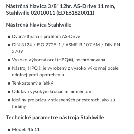
Nástrčná hlavica 3/8" 12hr. AS-Drive 11 mm,
Stahlwille 02010011 (EDE61820011)
Nástrčná hlavica Stahlwille
Dvanásťhrana s profilom AS-Drive
DIN 3124 / ISO 2725-1 / ASME B 107.5M / DIN EN
3709
Vysoko výkonná oceľ (HPQ®), pochrómovaná
Nástroj HPQ® je vyrobený z vysoko výkonnej ocele
odolnej proti opotrebeniu
Tenkostenný a ľahký
Odoláva vysokým krútiacim momentom
Ideálny pre prácu v stiesnených priestoroch, ako sú
turbíny
Technické parametre nástroja Stahlwille
Model:
45 11