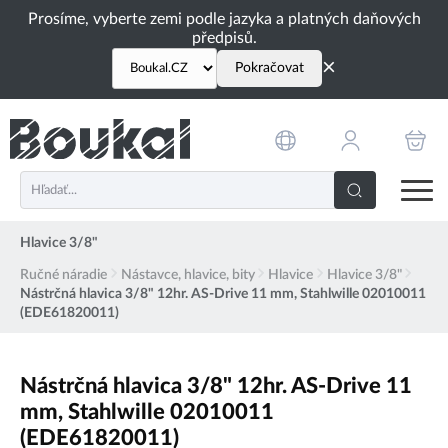
PŘESKOČIT NAVIGACI
Prosíme, vyberte zemi podle jazyka a platných daňových
předpisů.
×
Pokračovat
Hlavice 3/8"
Ručné náradie
Nástavce, hlavice, bity
Hlavice
Hlavice 3/8"
Nástrčná hlavica 3/8" 12hr. AS-Drive 11 mm, Stahlwille 02010011
(EDE61820011)
Nástrčná hlavica 3/8" 12hr. AS-Drive 11
mm, Stahlwille 02010011
(EDE61820011)