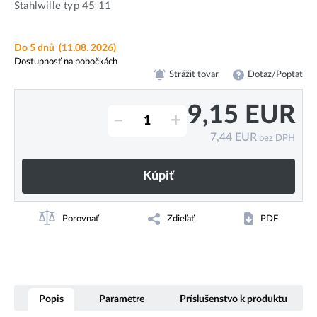
Stahlwille typ 45 11
Do 5 dnů
(11.08. 2026)
Dostupnosť na pobočkách
Strážiť tovar
Dotaz/Poptat
9,15
EUR
–
+
7,44
EUR
bez DPH
Kúpiť
Porovnať
Zdieľať
PDF
Popis
Parametre
Príslušenstvo k produktu