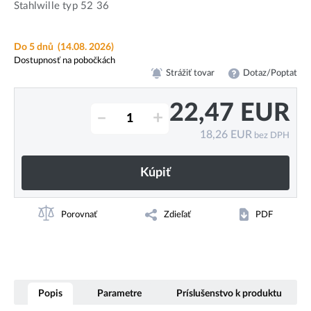
Stahlwille typ 52 36
Do 5 dnů
(14.08. 2026)
Dostupnosť na pobočkách
Strážiť tovar
Dotaz/Poptat
22,47
EUR
–
+
18,26
EUR
bez DPH
Kúpiť
Porovnať
Zdieľať
PDF
Popis
Parametre
Príslušenstvo k produktu