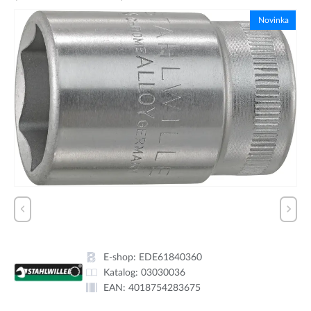
Novinka
E-shop:
EDE61840360
Katalog:
03030036
EAN:
4018754283675