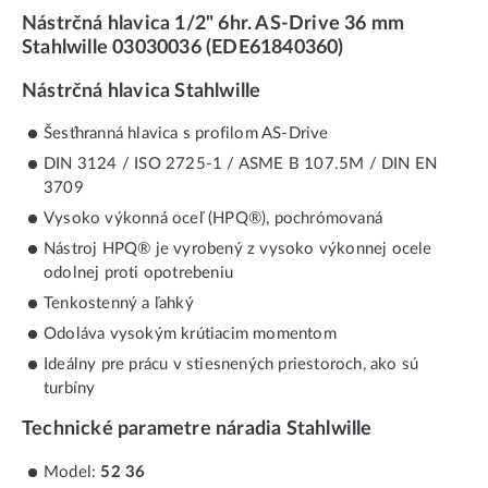
Nástrčná hlavica 1/2" 6hr. AS-Drive 36 mm
Stahlwille 03030036 (EDE61840360)
Nástrčná hlavica Stahlwille
Šesťhranná hlavica s profilom AS-Drive
DIN 3124 / ISO 2725-1 / ASME B 107.5M / DIN EN
3709
Vysoko výkonná oceľ (HPQ®), pochrómovaná
Nástroj HPQ® je vyrobený z vysoko výkonnej ocele
odolnej proti opotrebeniu
Tenkostenný a ľahký
Odoláva vysokým krútiacim momentom
Ideálny pre prácu v stiesnených priestoroch, ako sú
turbíny
Technické parametre náradia Stahlwille
Model:
52 36