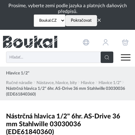
PŘESKOČIT NAVIGACI
Prosíme, vyberte zemi podle jazyka a platných daňových
předpisů.
×
Pokračovat
Hlavice 1/2"
Ručné náradie
Nástavce, hlavice, bity
Hlavice
Hlavice 1/2"
Nástrčná hlavica 1/2" 6hr. AS-Drive 36 mm Stahlwille 03030036
(EDE61840360)
Nástrčná hlavica 1/2" 6hr. AS-Drive 36
mm Stahlwille 03030036
(EDE61840360)