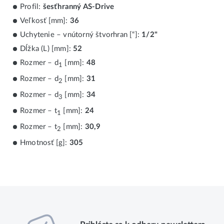
Profil:
šesťhranný AS-Drive
Veľkosť [mm]:
36
Uchytenie – vnútorný štvorhran [“]:
1/2"
Dĺžka (L) [mm]:
52
Rozmer – d
[mm]:
48
1
Rozmer – d
[mm]:
31
2
Rozmer – d
[mm]:
34
3
Rozmer – t
[mm]:
24
1
Rozmer – t
[mm]:
30,9
2
Hmotnosť [g]:
305