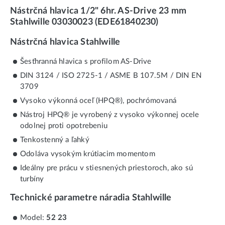
Nástrčná hlavica 1/2" 6hr. AS-Drive 23 mm
Stahlwille 03030023 (EDE61840230)
Nástrčná hlavica Stahlwille
Šesťhranná hlavica s profilom AS-Drive
DIN 3124 / ISO 2725-1 / ASME B 107.5M / DIN EN
3709
Vysoko výkonná oceľ (HPQ®), pochrómovaná
Nástroj HPQ® je vyrobený z vysoko výkonnej ocele
odolnej proti opotrebeniu
Tenkostenný a ľahký
Odoláva vysokým krútiacim momentom
Ideálny pre prácu v stiesnených priestoroch, ako sú
turbíny
Technické parametre náradia Stahlwille
Model:
52 23