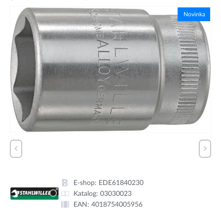
Novinka
E-shop:
EDE61840230
Katalog:
03030023
EAN:
4018754005956