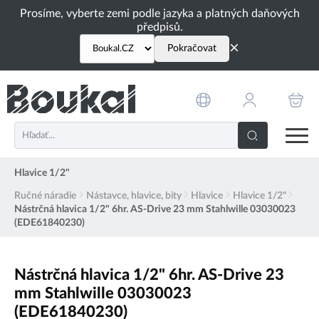
PŘESKOČIT NAVIGACI
Prosíme, vyberte zemi podle jazyka a platných daňových
předpisů.
×
Pokračovat
Hlavice 1/2"
Ručné náradie
Nástavce, hlavice, bity
Hlavice
Hlavice 1/2"
Nástrčná hlavica 1/2" 6hr. AS-Drive 23 mm Stahlwille 03030023
(EDE61840230)
Nástrčná hlavica 1/2" 6hr. AS-Drive 23
mm Stahlwille 03030023
(EDE61840230)