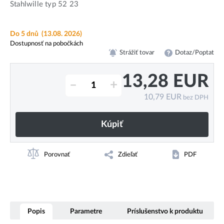
Stahlwille typ 52 23
Do 5 dnů
(13.08. 2026)
Dostupnosť na pobočkách
Strážiť tovar
Dotaz/Poptat
13,28
EUR
–
+
10,79
EUR
bez DPH
Kúpiť
Porovnať
Zdieľať
PDF
Popis
Parametre
Príslušenstvo k produktu