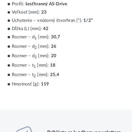
Profil:
šesťhranný AS-Drive
Veľkosť [mm]:
23
Uchytenie – vnútorný štvorhran [“]:
1/2"
Dĺžka (L) [mm]:
42
Rozmer – d
[mm]:
30,7
1
Rozmer – d
[mm]:
26
2
Rozmer – d
[mm]:
20
3
Rozmer – t
[mm]:
18
1
Rozmer – t
[mm]:
25,4
2
Hmotnosť [g]:
119