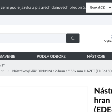
 zemi podle jazyka a platných daňových předpisů.
Výber
YBAVENIE
PODĽA ODBORE
NÁSTROJE
 1"
 1"
Nástrčkový kľúč DIN3124 12-hran 1." 55x mm HAZET (EDE6150
Nást
hran
(EDE