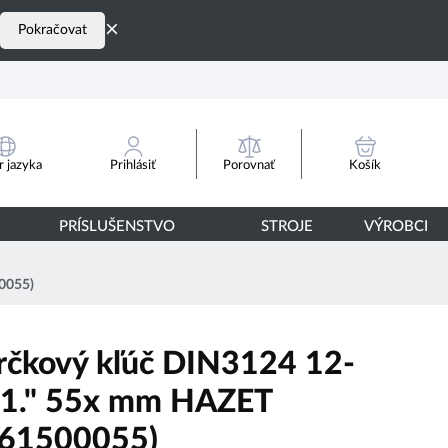
×
Pokračovat
Porovnať
 jazyka
Prihlásiť
Košík
PRÍSLUŠENSTVO
STROJE
VÝROBCI
0055)
rčkový kľúč DIN3124 12-
 1." 55x mm HAZET
61500055)