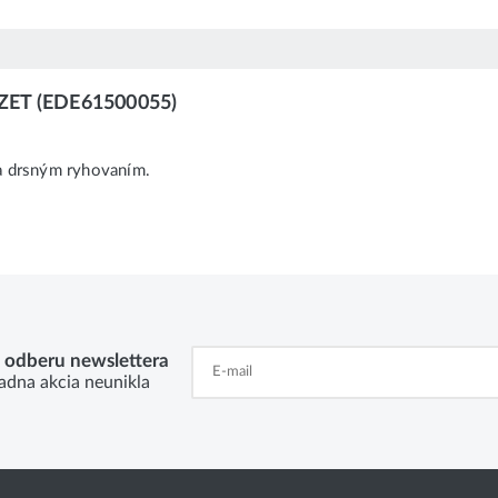
AZET (EDE61500055)
a drsným ryhovaním.
k odberu newslettera
adna akcia neunikla