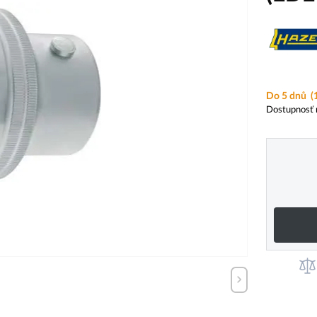
Do 5 dnů
(
Dostupnosť 