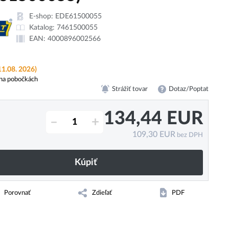
E-shop:
EDE61500055
Katalog:
7461500055
EAN:
4000896002566
11.08. 2026)
na pobočkách
Strážiť tovar
Dotaz/Poptat
134,44
EUR
–
+
109,30
EUR
bez DPH
Kúpiť
Porovnať
Zdieľať
PDF