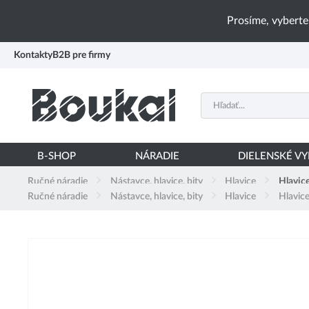
PŘESKOČIT NAVIGACI
Prosíme, vyberte
Kontakty
B2B pre firmy
B-SHOP
NÁRADIE
DIELENSKÉ V
Ručné náradie
Nástavce, hlavice, bity
Hlavice
Hlavice
Ručné náradie
Nástavce, hlavice, bity
Hlavice
Hlavice