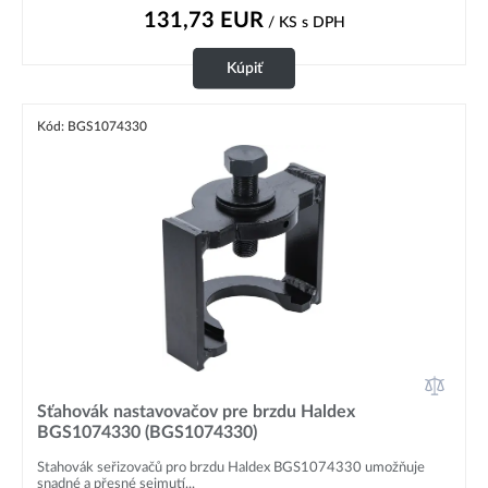
131,73
EUR
/ KS
s DPH
Kúpiť
Kód: BGS1074330
Sťahovák nastavovačov pre brzdu Haldex
BGS1074330 (BGS1074330)
Stahovák seřizovačů pro brzdu Haldex BGS1074330 umožňuje
snadné a přesné sejmutí...