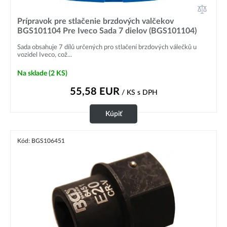
Prípravok pre stlačenie brzdových valčekov
BGS101104 Pre Iveco Sada 7 dielov (BGS101104)
Sada obsahuje 7 dílů určených pro stlačení brzdových válečků u
vozidel Iveco, což...
Na sklade
(2 KS)
55,58
EUR
/ KS
s DPH
Kúpiť
Kód: BGS106451