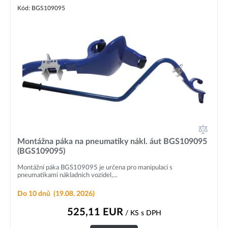
Kód: BGS109095
Montážna páka na pneumatiky nákl. áut BGS109095
(BGS109095)
Montážní páka BGS109095 je určena pro manipulaci s
pneumatikami nákladních vozidel,...
Do 10 dnů
(19.08. 2026)
525,11
EUR
/ KS
s DPH