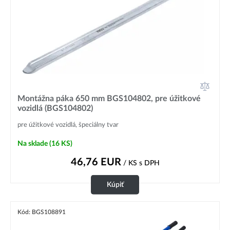
Montážna páka 650 mm BGS104802, pre úžitkové
vozidlá (BGS104802)
pre úžitkové vozidlá, špeciálny tvar
Na sklade
(16 KS)
46,76
EUR
/ KS
s DPH
Kúpiť
Kód: BGS108891