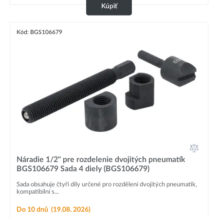
Kúpiť
Kód: BGS106679
Náradie 1/2" pre rozdelenie dvojitých pneumatík
BGS106679 Sada 4 diely (BGS106679)
Sada obsahuje čtyři díly určené pro rozdělení dvojitých pneumatik,
kompatibilní s...
Do 10 dnů
(19.08. 2026)