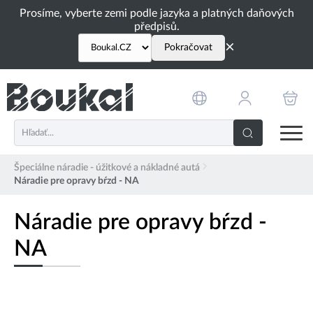
PŘESKOČIT NAVIGACI
Prosíme, vyberte zemi podle jazyka a platných daňových
předpisů.
×
Pokračovat
Špeciálne náradie - úžitkové a nákladné autá
Náradie pre opravy bŕzd - NA
Náradie pre opravy bŕzd -
NA