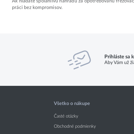
Ak hľadáte spoľahlivú náhradu za opotrebovanú frézovac
práci bez kompromisov.
Prihláste sa 
Aby Vám už ži
Všetko o nákupe
Časté otázky
Obchodné podmienky