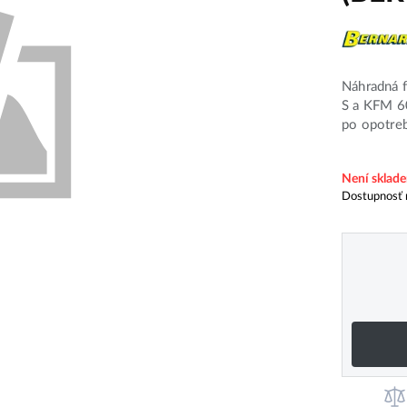
Náhradná 
S a KFM 6
po opotre
Není sklad
Dostupnosť 