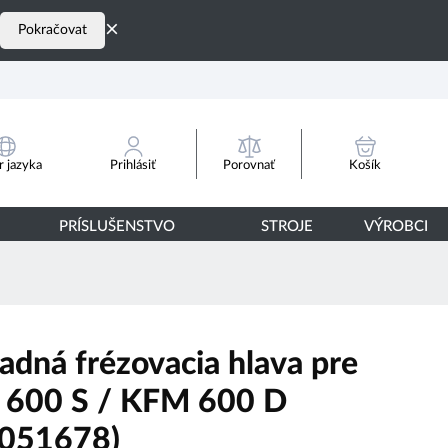
×
Pokračovat
Porovnať
 jazyka
Prihlásiť
Košík
PRÍSLUŠENSTVO
STROJE
VÝROBCI
adná frézovacia hlava pre
600 S / KFM 600 D
051678)