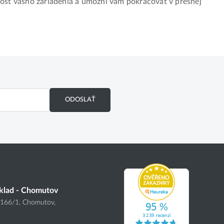
nosť vášho zariadenia a umožní vám pokračovať v presnej
ODOSLAŤ
klad - Chomutov
4166
/1
, Chomutov,