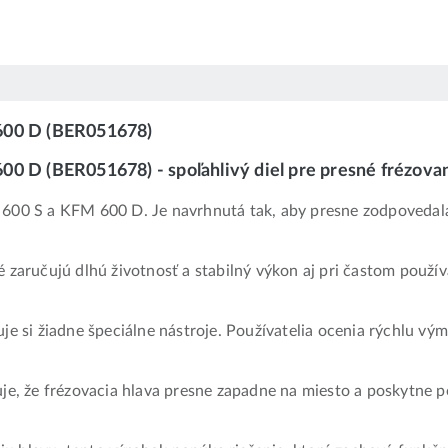
 600 D (BER051678)
00 D (BER051678) - spoľahlivý diel pre presné frézova
M 600 S a KFM 600 D. Je navrhnutá tak, aby presne zodpovedala
é zaručujú dlhú životnosť a stabilný výkon aj pri častom použí
uje si žiadne špeciálne nástroje. Používatelia ocenia rýchlu 
, že frézovacia hlava presne zapadne na miesto a poskytne po