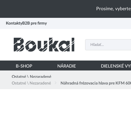
PŘESKOČIT NAVIGACI
Prosíme, vyberte
Kontakty
B2B pre firmy
B-SHOP
NÁRADIE
DIELENSKÉ V
Ostatné \ Nezaradené
Ostatné \ Nezaradené
Náhradná frézovacia hlava pre KFM 6