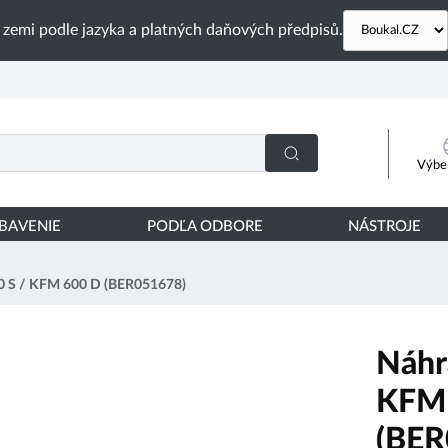
 zemi podle jazyka a platných daňových předpisů.
Výber
YBAVENIE
PODĽA ODBORE
NÁSTROJE
00 S / KFM 600 D (BER051678)
Náhr
KFM 
(BER