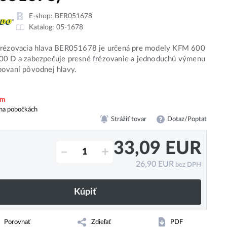
E-shop:
BER051678
Katalog:
05-1678
frézovacia hlava BER051678 je určená pre modely KFM 600
00 D a zabezpečuje presné frézovanie a jednoduchú výmenu
bovaní pôvodnej hlavy.
em
na pobočkách
Strážiť tovar
Dotaz/Poptat
33,09
EUR
–
+
26,90
EUR
bez DPH
Kúpiť
Porovnať
Zdieľať
PDF