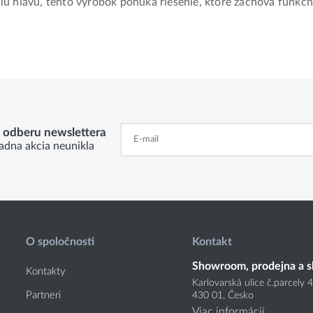
iu hlavu, tento výrobok ponúka riešenie, ktoré zachová funkč
k odberu newslettera
adna akcia neunikla
O spoločnosti
Kontakt
Showroom, prodejna a s
Kontakty
Karlovarská ulice č.parcely 
Partneri
430 01, Česko
Viac informácií