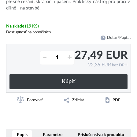
přesné řezání, škrábání i páčení. Praktický nástroj pro práci v
dílně i na stavbě.
Na sklade
(19 KS)
Dostupnosť na pobočkách
Dotaz/Poptat
27,49
EUR
–
+
22,35
EUR
bez DPH
Kúpiť
Porovnať
Zdieľať
PDF
Popis
Parametre
Príslušenstvo k produktu