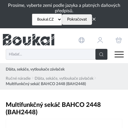
PŘESKOČIT NAVIGACI
Prosíme, vyberte zemi podle jazyka a platných daňových
předpisů.
×
Pokračovat
Dláta, sekáče, vytloukače závlaček
Ručné náradie
Dláta, sekáče, vytloukače závlaček
Multifunkčný sekáč BAHCO 2448 (BAH2448)
Multifunkčný sekáč BAHCO 2448
(BAH2448)