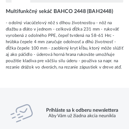
Multifunkčný sekáč BAHCO 2448 (BAH2448)
- odolný viacúčelový nôž s dlhou životnosťou - nôž na
dlažbu a dláto v jednom - celková dĺžka 231 mm - rukoväť
vyrobená z odolného PPE, čepeľ tvrdená na 58-61 Hrc -
hrúbka čepele 4 mm zaručuje odolnosť a dlhú životnosť -
dĺžka čepele 100 mm - zaoblený kryt kĺbu, ktorý môže slúžiť
aj ako páčidlo - úderová horná hrana rukoväte umožňuje
použitie kladiva pre väčšiu silu úderu - používa sa napr. na
rezanie drážok vo dverách, na rezanie zápustiek v dreve atď.
Prihláste sa k odberu newslettera
Aby Vám už žiadna akcia neunikla