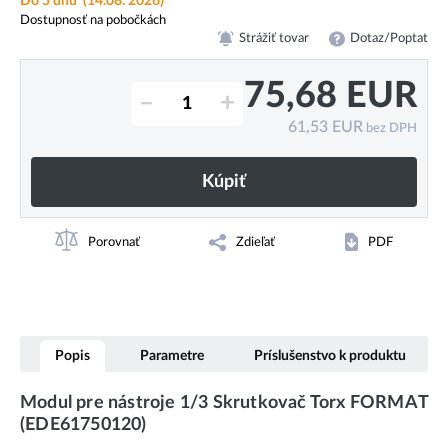
Do 5 dnů
(14.08. 2026)
Dostupnosť na pobočkách
Strážiť tovar
Dotaz/Poptat
75,68
EUR
–
+
61,53
EUR
bez DPH
Kúpiť
Porovnať
Zdieľať
PDF
Popis
Parametre
Príslušenstvo k produktu
Modul pre nástroje 1/3 Skrutkovač Torx FORMAT
(EDE61750120)