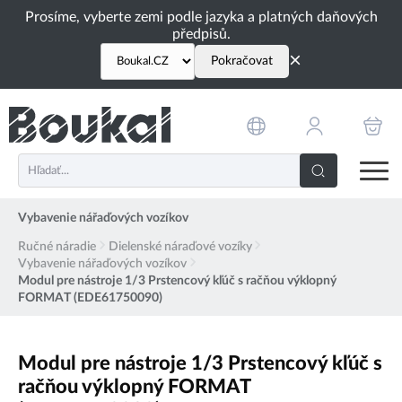
PŘESKOČIT NAVIGACI
Prosíme, vyberte zemi podle jazyka a platných daňových
předpisů.
×
Pokračovat
Vybavenie nářaďových vozíkov
Ručné náradie
Dielenské náraďové vozíky
Vybavenie nářaďových vozíkov
Modul pre nástroje 1/3 Prstencový kľúč s račňou výklopný
FORMAT (EDE61750090)
Modul pre nástroje 1/3 Prstencový kľúč s
račňou výklopný FORMAT