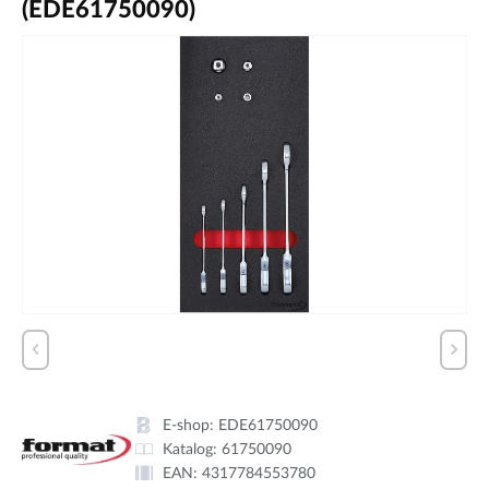
(EDE61750090)
E-shop:
EDE61750090
Katalog:
61750090
EAN:
4317784553780