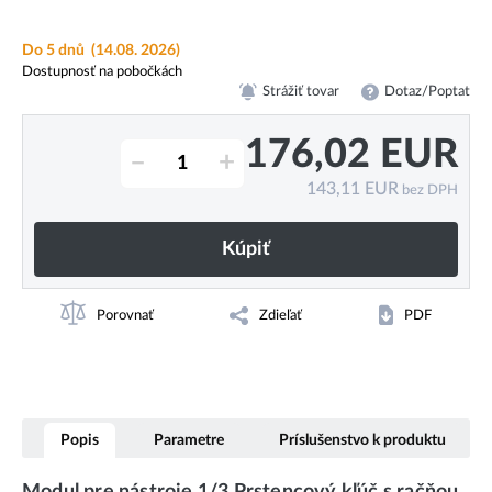
Do 5 dnů
(14.08. 2026)
Dostupnosť na pobočkách
Strážiť tovar
Dotaz/Poptat
176,02
EUR
–
+
143,11
EUR
bez DPH
Kúpiť
Porovnať
Zdieľať
PDF
Popis
Parametre
Príslušenstvo k produktu
Modul pre nástroje 1/3 Prstencový kľúč s račňou