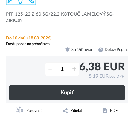
PFF 125-22 Z 60 SG/22,2 KOTOUČ LAMELOVÝ SG-
ZIRKON
Do 10 dnů
(18.08. 2026)
Dostupnosť na pobočkách
Strážiť tovar
Dotaz/Poptat
6,38
EUR
–
+
5,19
EUR
bez DPH
Kúpiť
Porovnať
Zdieľať
PDF