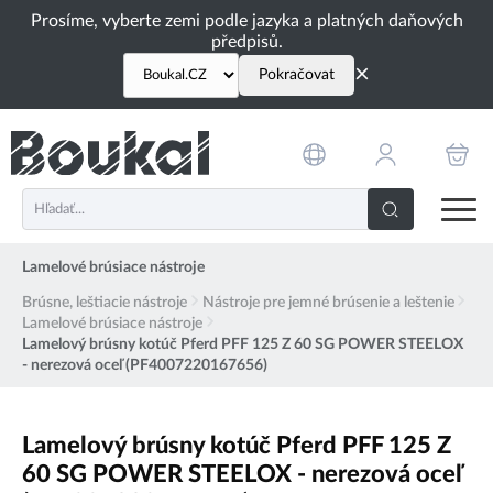
PŘESKOČIT NAVIGACI
Prosíme, vyberte zemi podle jazyka a platných daňových
předpisů.
×
Pokračovat
Lamelové brúsiace nástroje
Brúsne, leštiacie nástroje
Nástroje pre jemné brúsenie a leštenie
Lamelové brúsiace nástroje
Lamelový brúsny kotúč Pferd PFF 125 Z 60 SG POWER STEELOX
- nerezová oceľ (PF4007220167656)
Lamelový brúsny kotúč Pferd PFF 125 Z
60 SG POWER STEELOX - nerezová oceľ