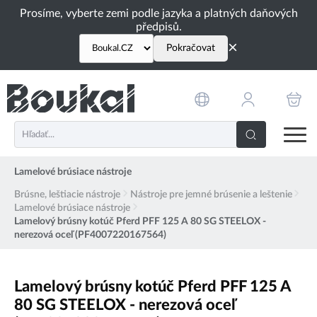
PŘESKOČIT NAVIGACI
Prosíme, vyberte zemi podle jazyka a platných daňových
předpisů.
×
Pokračovat
Lamelové brúsiace nástroje
Brúsne, leštiacie nástroje
Nástroje pre jemné brúsenie a leštenie
Lamelové brúsiace nástroje
Lamelový brúsny kotúč Pferd PFF 125 A 80 SG STEELOX -
nerezová oceľ (PF4007220167564)
Lamelový brúsny kotúč Pferd PFF 125 A
80 SG STEELOX - nerezová oceľ