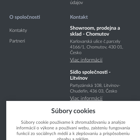
údajov
O spoločnosti
Kontakt
Showroom, prodejna a
Kontakty
sklad - Chomutov
Partneri
Karlovarská ulice č.parcely
4166
/1
, Chomutov, 430 01,
Česko
Viac informácií
Sídlo společnosti -
Litvínov
Partyzánská 108, Litvínov-
Chudeřín, 436 03, Česko
Viac informácií
Súbory cookies
Súbory cookie používame k zhromažďovaniu a analýze
informácií o výkone a používaní webu, zaisteniu fungovania
funkcií zo sociálnych médií a k zlepšovaniu a prispôsobeniu
obsahu a reklám.