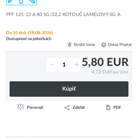
PFF 125-22 A 80 SG/22,2 KOTOUČ LAMELOVÝ SG-A
Do 10 dnů
(18.08. 2026)
Dostupnosť na pobočkách
Strážiť tovar
Dotaz/Poptat
5,80
EUR
–
+
4,72
EUR
bez DPH
Kúpiť
Porovnať
Zdieľať
PDF