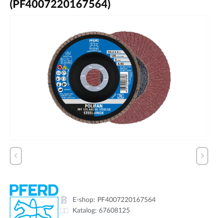
(PF4007220167564)
E-shop:
PF4007220167564
Katalog:
67608125