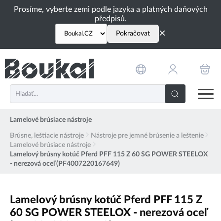
PŘESKOČIT NAVIGACI
Prosíme, vyberte zemi podle jazyka a platných daňových
předpisů.
×
Pokračovat
Lamelové brúsiace nástroje
Brúsne, leštiacie nástroje
Nástroje pre jemné brúsenie a leštenie
Lamelové brúsiace nástroje
Lamelový brúsny kotúč Pferd PFF 115 Z 60 SG POWER STEELOX
- nerezová oceľ (PF4007220167649)
Lamelový brúsny kotúč Pferd PFF 115 Z
60 SG POWER STEELOX - nerezová oceľ