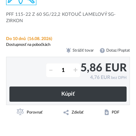
PFF 115-22 Z 60 SG/22,2 KOTOUČ LAMELOVÝ SG-
ZIRKON
Do 10 dnů
(16.08. 2026)
Dostupnosť na pobočkách
Strážiť tovar
Dotaz/Poptat
5,86
EUR
–
+
4,76
EUR
bez DPH
Kúpiť
Porovnať
Zdieľať
PDF