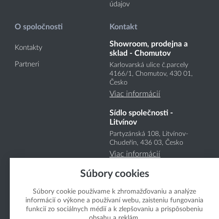
údajov
O spoločnosti
Kontakt
Showroom, prodejna a
Kontakty
sklad - Chomutov
Partneri
Karlovarská ulice č.parcely
4166
/1
, Chomutov, 430 01,
Česko
Viac informácií
Sídlo společnosti -
Litvínov
Partyzánská 108, Litvínov-
Chudeřín, 436 03, Česko
Viac informácií
Súbory cookies
Súbory cookie používame k zhromažďovaniu a analýze
informácií o výkone a používaní webu, zaisteniu fungovania
funkcií zo sociálnych médií a k zlepšovaniu a prispôsobeniu
obsahu a reklám.