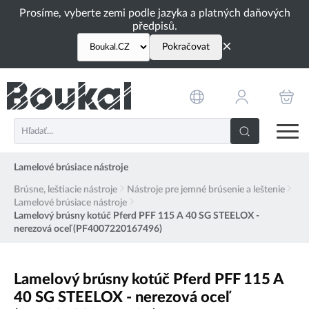
PŘESKOČIT NAVIGACI
Prosíme, vyberte zemi podle jazyka a platných daňových
předpisů.
×
Pokračovat
Lamelové brúsiace nástroje
Brúsne, leštiacie nástroje
Nástroje pre jemné brúsenie a leštenie
Lamelové brúsiace nástroje
Lamelový brúsny kotúč Pferd PFF 115 A 40 SG STEELOX -
nerezová oceľ (PF4007220167496)
Lamelový brúsny kotúč Pferd PFF 115 A
40 SG STEELOX - nerezová oceľ