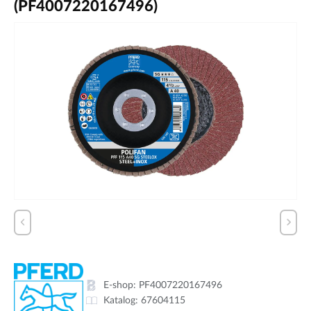
(PF4007220167496)
E-shop:
PF4007220167496
Katalog:
67604115