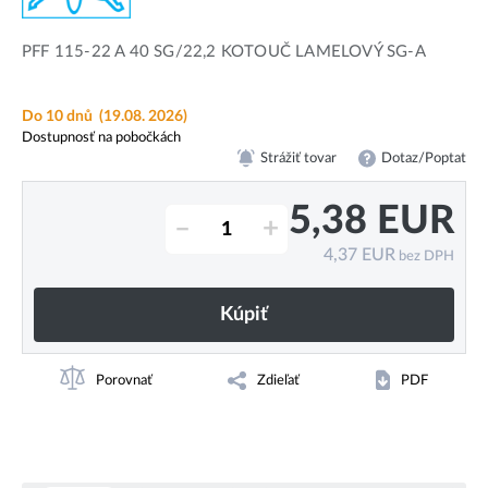
PFF 115-22 A 40 SG/22,2 KOTOUČ LAMELOVÝ SG-A
Do 10 dnů
(19.08. 2026)
Dostupnosť na pobočkách
Strážiť tovar
Dotaz/Poptat
5,38
EUR
–
+
4,37
EUR
bez DPH
Kúpiť
Porovnať
Zdieľať
PDF