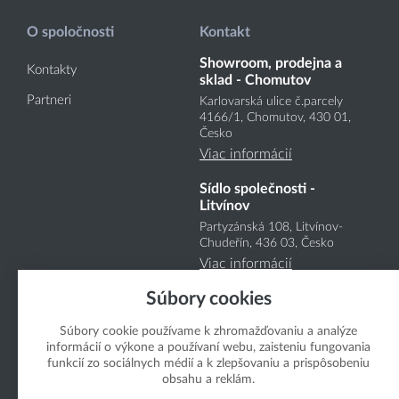
O spoločnosti
Kontakt
Showroom, prodejna a
Kontakty
sklad - Chomutov
Partneri
Karlovarská ulice č.parcely
4166
/1
, Chomutov, 430 01,
Česko
Viac informácií
Sídlo společnosti -
Litvínov
Partyzánská 108, Litvínov-
Chudeřín, 436 03, Česko
Viac informácií
Súbory cookies
Súbory cookie používame k zhromažďovaniu a analýze
informácií o výkone a používaní webu, zaisteniu fungovania
funkcií zo sociálnych médií a k zlepšovaniu a prispôsobeniu
obsahu a reklám.
Copyright Boukal.SK 2026