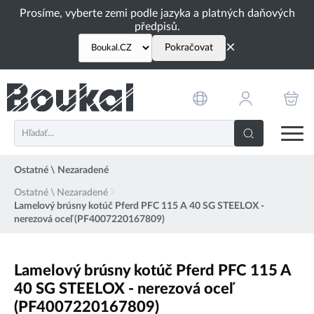
PŘESKOČIT NAVIGACI
Prosíme, vyberte zemi podle jazyka a platných daňových
předpisů.
×
Pokračovat
Ostatné \ Nezaradené
Ostatné \ Nezaradené
Lamelový brúsny kotúč Pferd PFC 115 A 40 SG STEELOX -
nerezová oceľ (PF4007220167809)
Lamelový brúsny kotúč Pferd PFC 115 A
40 SG STEELOX - nerezová oceľ
(PF4007220167809)