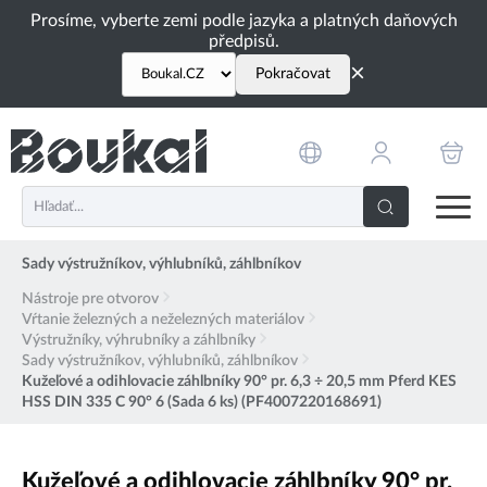
PŘESKOČIT NAVIGACI
Prosíme, vyberte zemi podle jazyka a platných daňových
předpisů.
×
Pokračovat
Sady výstružníkov, výhlubníků, záhlbníkov
Nástroje pre otvorov
Vŕtanie železných a neželezných materiálov
Výstružníky, výhrubníky a záhlbníky
Sady výstružníkov, výhlubníků, záhlbníkov
Kužeľové a odihlovacie záhlbníky 90° pr. 6,3 ÷ 20,5 mm Pferd KES
HSS DIN 335 C 90° 6 (Sada 6 ks) (PF4007220168691)
Kužeľové a odihlovacie záhlbníky 90° pr.