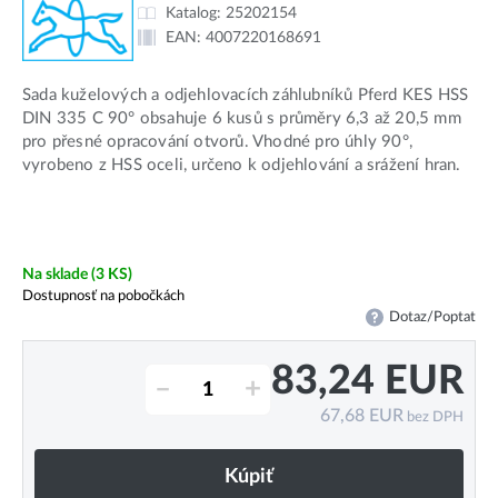
Katalog:
25202154
EAN:
4007220168691
Sada kuželových a odjehlovacích záhlubníků Pferd KES HSS
DIN 335 C 90° obsahuje 6 kusů s průměry 6,3 až 20,5 mm
pro přesné opracování otvorů. Vhodné pro úhly 90°,
vyrobeno z HSS oceli, určeno k odjehlování a srážení hran.
Na sklade
(3 KS)
Dostupnosť na pobočkách
Dotaz/Poptat
83,24
EUR
–
+
67,68
EUR
bez DPH
Kúpiť