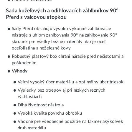
Sada kužeľových a odihlovacích záhlbníkov 90°
Pferd s valcovou stopkou
Sady Pferd obsahujú vysoko výkonné zahlbovacie
nástroje s uhlom zahlbovania 90° na zahlbovanie 90°
skrutiek pre všetky bežné materiály ako je oceľ,
oceľoliatina a neželezné kovy
Robustný plastový box chráni náradie pred nečistotami a
poškodením
Výhody:
Veľmi vysoký úber materiálu a optimálny úber triesok
Výsledky bez otrepov aj pri nízkych rezných
rýchlostiach
Dlhá životnosť nástroja
Vysoká kvalita povrchu obrobku
Vhodné pre všeobecné použitie na takmer akýkoľvek
druh materiálu