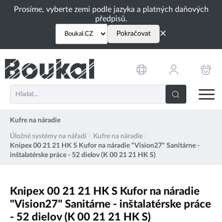
PŘESKOČIT NAVIGACI
Prosíme, vyberte zemi podle jazyka a platných daňových
předpisů.
×
Pokračovat
Kufre na náradie
Úložné systémy na nářadí
Kufre na náradie
Knipex 00 21 21 HK S Kufor na náradie "Vision27" Sanitárne -
inštalatérske práce - 52 dielov (K 00 21 21 HK S)
Knipex 00 21 21 HK S Kufor na náradie
"Vision27" Sanitárne - inštalatérske práce
- 52 dielov (K 00 21 21 HK S)