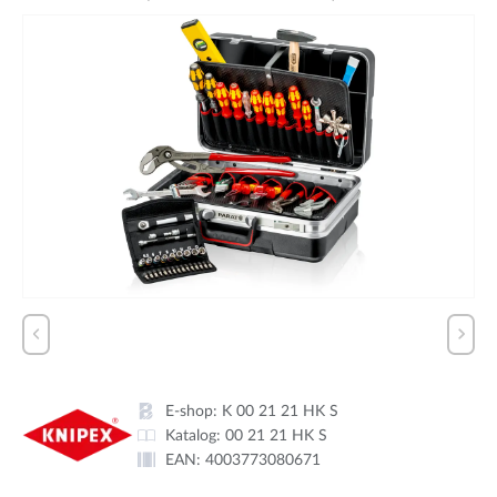
E-shop:
K 00 21 21 HK S
Katalog:
00 21 21 HK S
EAN:
4003773080671