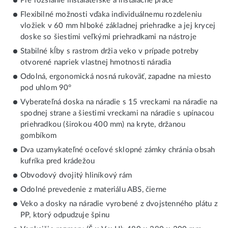
Pre rozsiahle inštalatérske a inštalačné práce
Flexibilné možnosti vďaka individuálnemu rozdeleniu
vložiek v 60 mm hlboké základnej priehradke a jej krycej
doske so šiestimi veľkými priehradkami na nástroje
Stabilné kĺby s rastrom držia veko v prípade potreby
otvorené napriek vlastnej hmotnosti náradia
Odolná, ergonomická nosná rukoväť, zapadne na miesto
pod uhlom 90°
Vyberateľná doska na náradie s 15 vreckami na náradie na
spodnej strane a šiestimi vreckami na náradie s upínacou
priehradkou (širokou 400 mm) na kryte, držanou
gombíkom
Dva uzamykateľné oceľové sklopné zámky chránia obsah
kufríka pred krádežou
Obvodový dvojitý hliníkový rám
Odolné prevedenie z materiálu ABS, čierne
Veko a dosky na náradie vyrobené z dvojstenného plátu z
PP, ktorý odpudzuje špinu