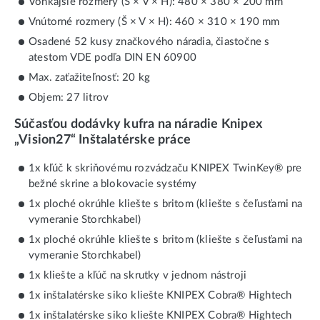
Vonkajšie rozmery (Š × V × H): 480 × 380 × 200 mm
Vnútorné rozmery (Š × V × H): 460 × 310 × 190 mm
Osadené 52 kusy značkového náradia, čiastočne s
atestom VDE podľa DIN EN 60900
Max. zaťažiteľnosť: 20 kg
Objem: 27 litrov
Súčasťou dodávky kufra na náradie Knipex
„Vision27“ Inštalatérske práce
1x kľúč k skriňovému rozvádzaču KNIPEX TwinKey® pre
bežné skrine a blokovacie systémy
1x ploché okrúhle kliešte s britom (kliešte s čeľusťami na
vymeranie Storchkabel)
1x ploché okrúhle kliešte s britom (kliešte s čeľusťami na
vymeranie Storchkabel)
1x kliešte a kľúč na skrutky v jednom nástroji
1x inštalatérske siko kliešte KNIPEX Cobra® Hightech
1x inštalatérske siko kliešte KNIPEX Cobra® Hightech