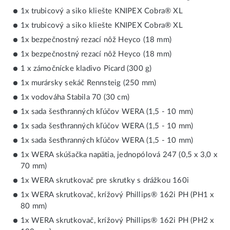
1x trubicový a siko kliešte KNIPEX Cobra® XL
1x trubicový a siko kliešte KNIPEX Cobra® XL
1x bezpečnostný rezací nôž Heyco (18 mm)
1x bezpečnostný rezací nôž Heyco (18 mm)
1 x zámočnícke kladivo Picard (300 g)
1x murársky sekáč Rennsteig (250 mm)
1x vodováha Stabila 70 (30 cm)
1x sada šesťhranných kľúčov WERA (1,5 - 10 mm)
1x sada šesťhranných kľúčov WERA (1,5 - 10 mm)
1x sada šesťhranných kľúčov WERA (1,5 - 10 mm)
1x WERA skúšačka napätia, jednopólová 247 (0,5 x 3,0 x
70 mm)
1x WERA skrutkovač pre skrutky s drážkou 160i
1x WERA skrutkovač, krížový Phillips® 162i PH (PH1 x
80 mm)
1x WERA skrutkovač, krížový Phillips® 162i PH (PH2 x