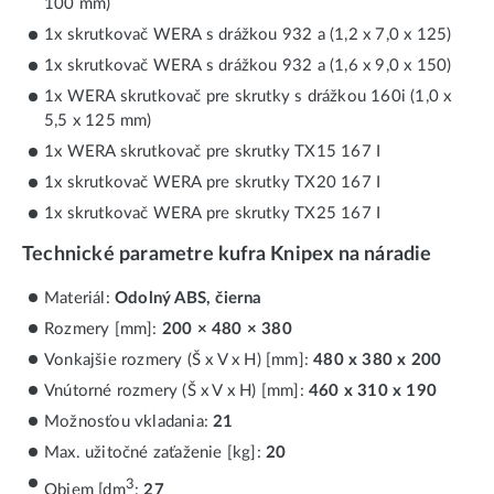
100 mm)
1x skrutkovač WERA s drážkou 932 a (1,2 x 7,0 x 125)
1x skrutkovač WERA s drážkou 932 a (1,6 x 9,0 x 150)
1x WERA skrutkovač pre skrutky s drážkou 160i (1,0 x
5,5 x 125 mm)
1x WERA skrutkovač pre skrutky TX15 167 I
1x skrutkovač WERA pre skrutky TX20 167 I
1x skrutkovač WERA pre skrutky TX25 167 I
Technické parametre kufra Knipex na náradie
Materiál:
Odolný ABS, čierna
Rozmery [mm]:
200 × 480 × 380
Vonkajšie rozmery (Š x V x H) [mm]:
480 x 380 x 200
Vnútorné rozmery (Š x V x H) [mm]:
460 x 310 x 190
Možnosťou vkladania:
21
Max. užitočné zaťaženie [kg]:
20
3
Objem [dm
:
27