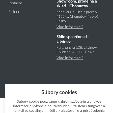
Showroom, prodejna a
Kontakty
sklad - Chomutov
Partneri
Karlovarská ulice č.parcely
4166
/1
, Chomutov, 430 01,
Česko
Viac informácií
Sídlo společnosti -
Litvínov
Partyzánská 108, Litvínov-
Chudeřín, 436 03, Česko
Viac informácií
Súbory cookies
Copyright Boukal.SK 2026
Súbory cookie používame k zhromažďovaniu a analýze
informácií o výkone a používaní webu, zaisteniu fungovania
funkcií zo sociálnych médií a k zlepšovaniu a prispôsobeniu