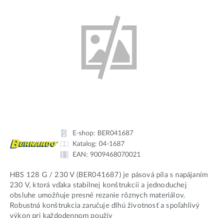
E-shop:
BER041687
Katalog:
04-1687
EAN:
9009468070021
HBS 128 G / 230 V (BER041687) je pásová píla s napájaním
230 V, ktorá vďaka stabilnej konštrukcii a jednoduchej
obsluhe umožňuje presné rezanie rôznych materiálov.
Robustná konštrukcia zaručuje dlhú životnosť a spoľahlivý
výkon pri každodennom použív