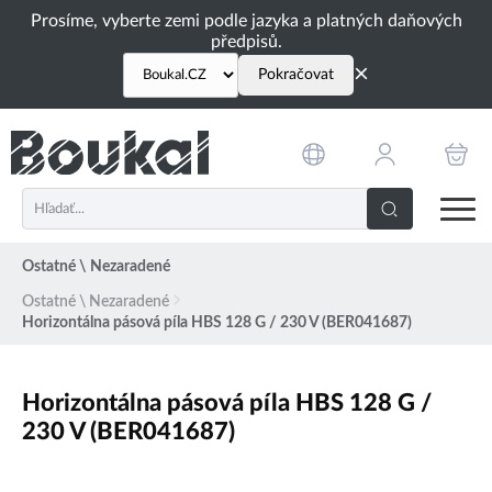
PŘESKOČIT NAVIGACI
Prosíme, vyberte zemi podle jazyka a platných daňových
předpisů.
×
Pokračovat
Ostatné \ Nezaradené
Ostatné \ Nezaradené
Horizontálna pásová píla HBS 128 G / 230 V (BER041687)
Horizontálna pásová píla HBS 128 G /
230 V (BER041687)