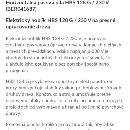
Horizontálna pásová píla HBS 128 G / 230 V
(BER041687)
Elektrický hoblík HBS 128 G / 230 V na presné
opracovanie dreva
Elektrický hoblík HBS 128 G / 230 V je určený na
efektívnu povrchovú úpravu dreva v domácich dielňach
a menších prevádzkach. Vďaka napájaniu 230 V je
vhodný do štandardných elektrických zásuviek, čo
uľahčuje jeho používanie bez potreby špeciálneho
pripojenia.
HBS 128 G je vybavený robustným elektromotorom,
ktorý zabezpečuje stabilný výkon pri hobľovaní rôznych
druhov dreva. Konštrukcia stroja umožňuje presné
nastavenie hĺbky chodu, čo oceníte pri práci na rôznych
projektoch od vyrovnávania hrán až po jemné povrchové
úpravy.
Pracovná plocha hoblíka je navrhnutá tak, aby ľahko