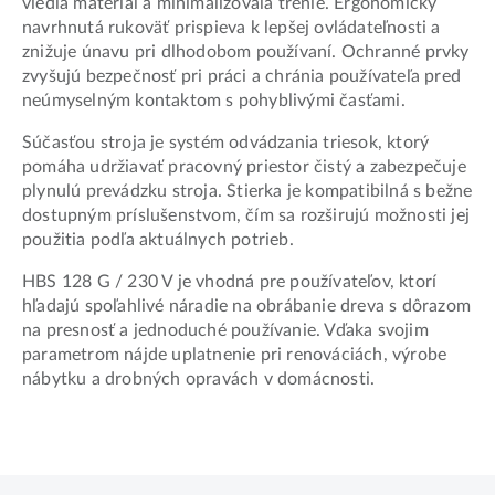
viedla materiál a minimalizovala trenie. Ergonomicky
navrhnutá rukoväť prispieva k lepšej ovládateľnosti a
znižuje únavu pri dlhodobom používaní. Ochranné prvky
zvyšujú bezpečnosť pri práci a chránia používateľa pred
neúmyselným kontaktom s pohyblivými časťami.
Súčasťou stroja je systém odvádzania triesok, ktorý
pomáha udržiavať pracovný priestor čistý a zabezpečuje
plynulú prevádzku stroja. Stierka je kompatibilná s bežne
dostupným príslušenstvom, čím sa rozširujú možnosti jej
použitia podľa aktuálnych potrieb.
HBS 128 G / 230 V je vhodná pre používateľov, ktorí
hľadajú spoľahlivé náradie na obrábanie dreva s dôrazom
na presnosť a jednoduché používanie. Vďaka svojim
parametrom nájde uplatnenie pri renováciách, výrobe
nábytku a drobných opravách v domácnosti.