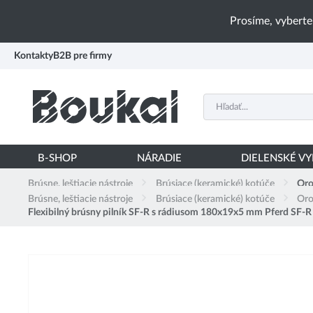
PŘESKOČIT NAVIGACI
Prosíme, vyberte
Kontakty
B2B pre firmy
B-SHOP
NÁRADIE
DIELENSKÉ V
Brúsne, leštiacie nástroje
Brúsiace (keramické) kotúče
Oro
Brúsne, leštiacie nástroje
Brúsiace (keramické) kotúče
Oro
Flexibilný brúsny pilník SF-R s rádiusom 180x19x5 mm Pferd SF