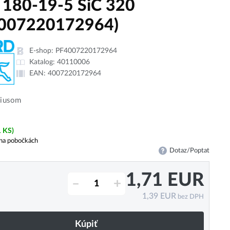
 180-19-5 SiC 320
007220172964)
E-shop:
PF4007220172964
Katalog:
40110006
EAN:
4007220172964
ádiusom
1 KS)
na pobočkách
Dotaz/Poptat
1,71
EUR
–
+
1,39
EUR
bez DPH
Kúpiť