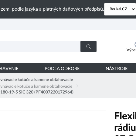
 zemi podle jazyka a platných daňových předpisů.
Výber
YBAVENIE
PODĽA ODBORE
NÁSTROJE
vnávacie kotúče a kamene obťahovacie
vnávacie kotúče a kamene obťahovacie
-R 180-19-5 SiC 320 (PF4007220172964)
Flexi
rádi