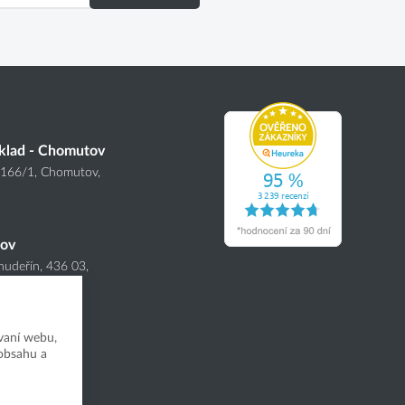
klad - Chomutov
4166
/1
, Chomutov,
nov
hudeřín, 436 03,
vaní webu,
 obsahu a