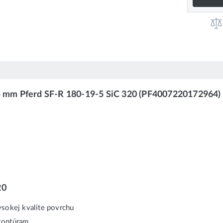
9x5 mm Pferd SF-R 180-19-5 SiC 320 (PF4007220172964)
20
ysokej kvalite povrchu
kontúram