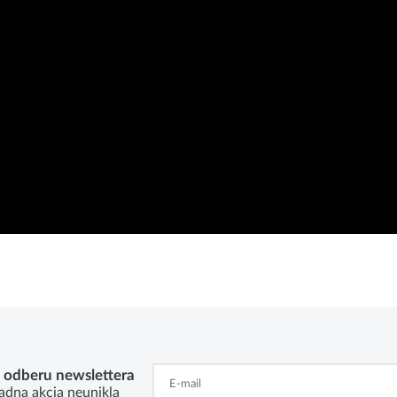
k odberu newslettera
adna akcia neunikla