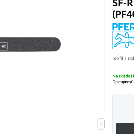
SF-R
(PF4
profil s r
Na sklade
(
Dostupnosť 