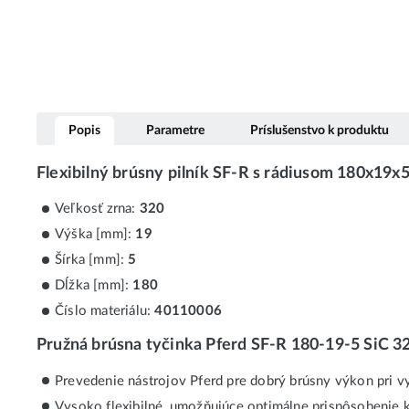
Popis
Parametre
Príslušenstvo k produktu
Flexibilný brúsny pilník SF-R s rádiusom 180x1
Veľkosť zrna:
320
Výška [mm]:
19
Šírka [mm]:
5
Dĺžka [mm]:
180
Číslo materiálu:
40110006
Pružná brúsna tyčinka Pferd SF-R 180-19-5 SiC 3
Prevedenie nástrojov Pferd pre dobrý brúsny výkon pri v
Vysoko flexibilné, umožňujúce optimálne prispôsobenie 