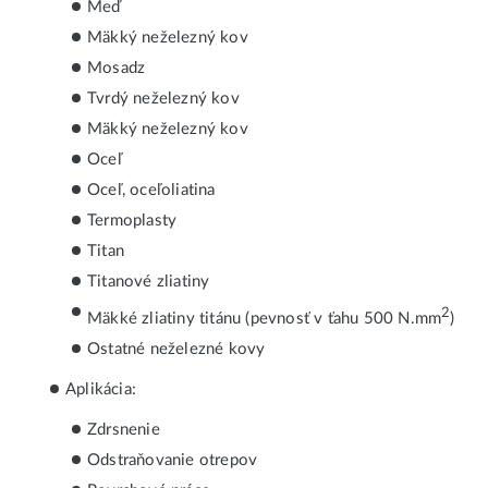
Meď
Mäkký neželezný kov
Mosadz
Tvrdý neželezný kov
Mäkký neželezný kov
Oceľ
Oceľ, oceľoliatina
Termoplasty
Titan
Titanové zliatiny
2
Mäkké zliatiny titánu (pevnosť v ťahu 500 N.mm
)
Ostatné neželezné kovy
Aplikácia:
Zdrsnenie
Odstraňovanie otrepov