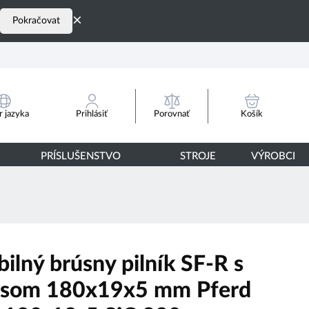
×
Pokračovat
Porovnať
 jazyka
Prihlásiť
Košík
PRÍSLUŠENSTVO
STROJE
VÝROBCI
bilný brúsny pilník SF-R s
usom 180x19x5 mm Pferd