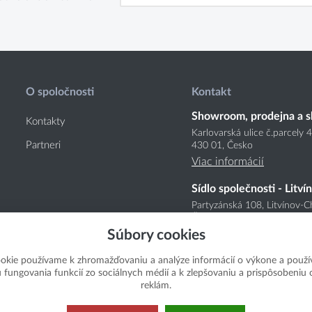
O spoločnosti
Kontakt
Showroom, prodejna a s
Kontakty
Karlovarská ulice č.parcely 
Partneri
430 01, Česko
Viac informácií
Sídlo společnosti - Litví
Partyzánská 108, Litvínov-C
Česko
Súbory cookies
Viac informácií
okie používame k zhromažďovaniu a analýze informácií o výkone a použí
u fungovania funkcií zo sociálnych médií a k zlepšovaniu a prispôsobeniu
reklám.