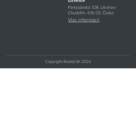
Litvínov
Partyzánská 108, Litvínov-
Chudeřín, 436 03, Česko
Viac informácií
Copyright Boukal.SK 2026