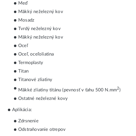
Meď
Mäkký neželezný kov
Mosadz
Tvrdý neželezný kov
Mäkký neželezný kov
Oceľ
Oceľ, oceľoliatina
Termoplasty
Titan
Titanové zliatiny
2
Mäkké zliatiny titánu (pevnosť v ťahu 500 N.mm
)
Ostatné neželezné kovy
Aplikácia:
Zdrsnenie
Odstraňovanie otrepov