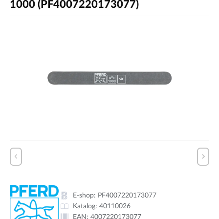
1000 (PF4007220173077)
E-shop:
PF4007220173077
Katalog:
40110026
EAN:
4007220173077