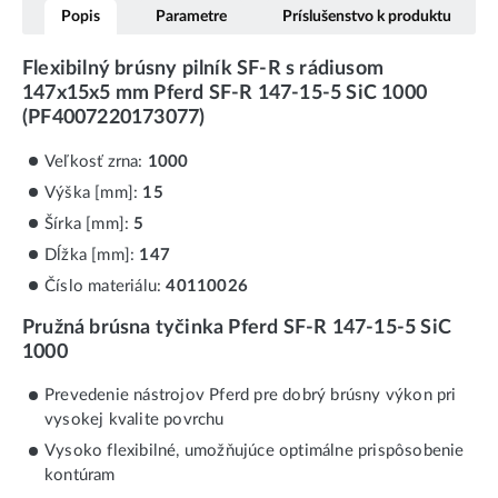
Popis
Parametre
Príslušenstvo k produktu
Flexibilný brúsny pilník SF-R s rádiusom
147x15x5 mm Pferd SF-R 147-15-5 SiC 1000
(PF4007220173077)
Veľkosť zrna:
1000
Výška [mm]:
15
Šírka [mm]:
5
Dĺžka [mm]:
147
Číslo materiálu:
40110026
Pružná brúsna tyčinka Pferd SF-R 147-15-5 SiC
1000
Prevedenie nástrojov Pferd pre dobrý brúsny výkon pri
vysokej kvalite povrchu
Vysoko flexibilné, umožňujúce optimálne prispôsobenie
kontúram