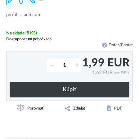
profil s rádiusom
Na sklade
(8 KS)
Dostupnosť na pobočkách
Dotaz/Poptat
1,99
EUR
–
+
1,62
EUR
bez DPH
Kúpiť
Porovnať
Zdieľať
PDF