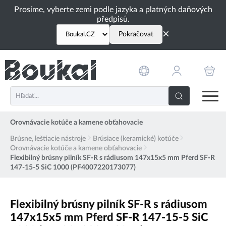
PŘESKOČIT NAVIGACI
Prosíme, vyberte zemi podle jazyka a platných daňových
předpisů.
×
Pokračovat
Orovnávacie kotúče a kamene obťahovacie
Brúsne, leštiacie nástroje
Brúsiace (keramické) kotúče
Orovnávacie kotúče a kamene obťahovacie
Flexibilný brúsny pilník SF-R s rádiusom 147x15x5 mm Pferd SF-R
147-15-5 SiC 1000 (PF4007220173077)
Flexibilný brúsny pilník SF-R s rádiusom
147x15x5 mm Pferd SF-R 147-15-5 SiC