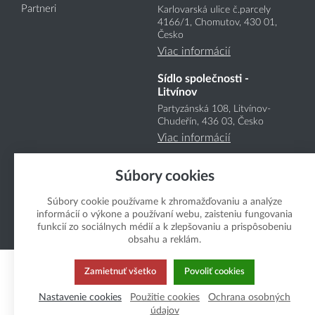
Partneri
Karlovarská ulice č.parcely
4166
/1
, Chomutov, 430 01,
Česko
Viac informácií
Sídlo společnosti -
Litvínov
Partyzánská 108, Litvínov-
Chudeřín, 436 03, Česko
Viac informácií
Súbory cookies
Súbory cookie používame k zhromažďovaniu a analýze
informácií o výkone a používaní webu, zaisteniu fungovania
funkcií zo sociálnych médií a k zlepšovaniu a prispôsobeniu
Copyright Boukal.SK 2026
obsahu a reklám.
Zamietnuť všetko
Povoliť cookies
Nastavenie cookies
Použitie cookies
Ochrana osobných
údajov