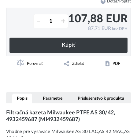
Dotaz/Poptat
107,88
EUR
–
+
87,71
EUR
bez DPH
Kúpiť
Porovnať
Zdieľať
PDF
Popis
Parametre
Príslušenstvo k produktu
Filtračná kazeta Milwaukee PTFE AS 30/42,
4932459687 (MI4932459687)
Vhodné pre vysávače Milwaukee AS 30 LAC,AS 42 MAC,AS