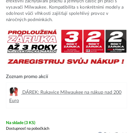
efektivní zachytávání prachu a jemných částic při práci s
vysavači Milwaukee. Kompatibilita s konkrétními modely a
odolnost vůči vlhkosti zajišťují spolehlivý provoz v
náročných podmínkách.
Zoznam promo akcií
DÁREK: Rukavice Milwaukee na nákup nad 200
Euro
Na sklade
(3 KS)
Dostupnosť na pobočkách