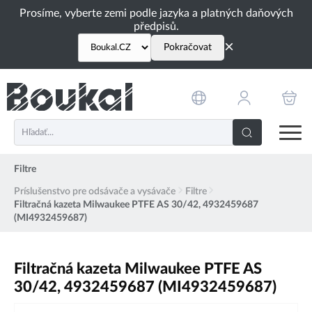
PŘESKOČIT NAVIGACI
Prosíme, vyberte zemi podle jazyka a platných daňových
předpisů.
×
Pokračovat
Filtre
Príslušenstvo pre odsávače a vysávače
Filtre
Filtračná kazeta Milwaukee PTFE AS 30/42, 4932459687
(MI4932459687)
Filtračná kazeta Milwaukee PTFE AS
30/42, 4932459687 (MI4932459687)