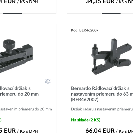
4
EUR
34,35
EUR
/ KS
s DPH
/ KS
s D
Kúpiť
Kúpiť
Kód: BER462007
lovací držiak s
Bernardo Rádlovací držiak s
priemeru do 20 mm
nastavením priemeru do 63 
(BER462007)
 nastavením priemeru do 20 mm
Držiak radaru s nastavením priemer
)
Na sklade
(2 KS)
5
EUR
66,04
EUR
/ KS
s DPH
/ KS
s D