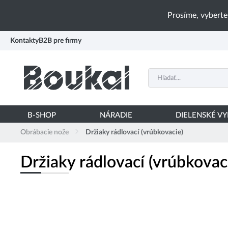
PŘESKOČIT NAVIGACI
Prosíme, vyberte
Kontakty
B2B pre firmy
B-SHOP
NÁRADIE
DIELENSKÉ V
Obrábacie nože
Držiaky rádlovací (vrúbkovacie)
Držiaky rádlovací (vrúbkovac