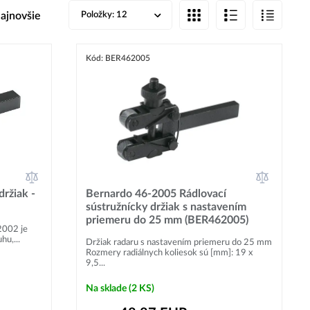
ajnovšie
Položky:
12
Kód: BER462005
ržiak -
Bernardo 46-2005 Rádlovací
sústružnícky držiak s nastavením
priemeru do 25 mm (BER462005)
2002 je
hu,...
Držiak radaru s nastavením priemeru do 25 mm
Rozmery radiálnych koliesok sú [mm]: 19 x
9,5...
Na sklade
(2 KS)