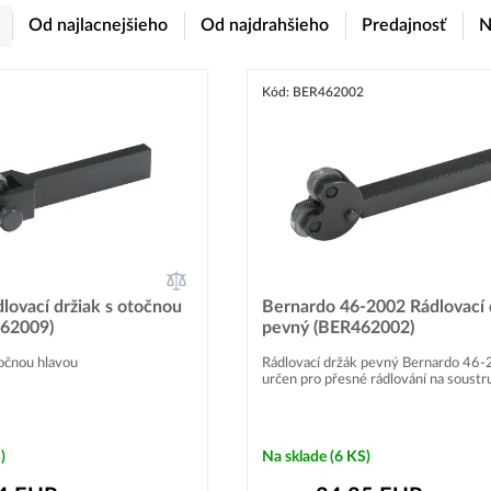
Od najlacnejšieho
Od najdrahšieho
Predajnosť
N
Kód: BER462002
lovací držiak s otočnou
Bernardo 46-2002 Rádlovací d
462009)
pevný (BER462002)
točnou hlavou
Rádlovací držák pevný Bernardo 46-
určen pro přesné rádlování na soustru
)
Na sklade
(6 KS)