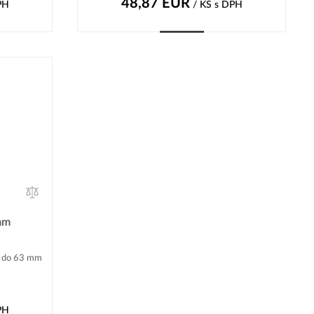
48,87
EUR
PH
/ KS
s DPH
Kúpiť
mm
u do 63 mm
PH