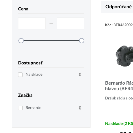
Odporúčané
Cena
–⁠
Kód: BER462009
Dostupnosť
Na sklade
(
)
Bernardo Rád
hlavou (BER
Značka
Držiak rádia s o
Bernardo
(
)
Na sklade
(2 KS