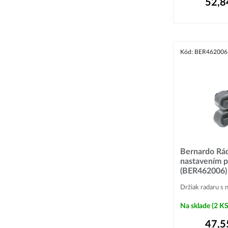
52,8
Kód: BER462006
Bernardo Rád
nastavením 
(BER462006)
Držiak radaru s
Na sklade
(2 KS
47,5