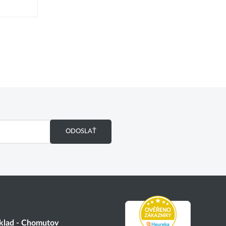
ODOSLAŤ
klad - Chomutov