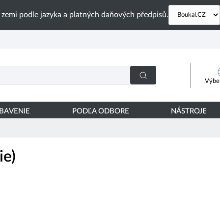
 zemi podle jazyka a platných daňových předpisů.
Výber
YBAVENIE
PODĽA ODBORE
NÁSTROJE
ie)