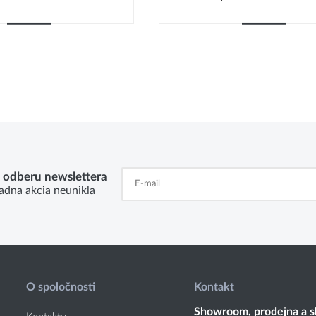
Kúpiť
Kúpiť
k odberu newslettera
adna akcia neunikla
O spoločnosti
Kontakt
Showroom, prodejna a s