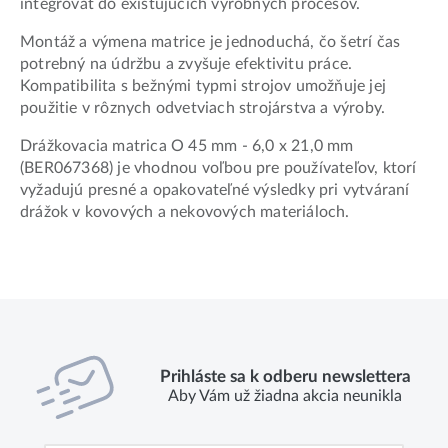
integrovať do existujúcich výrobných procesov.
Montáž a výmena matrice je jednoduchá, čo šetrí čas
potrebný na údržbu a zvyšuje efektivitu práce.
Kompatibilita s bežnými typmi strojov umožňuje jej
použitie v rôznych odvetviach strojárstva a výroby.
Drážkovacia matrica O 45 mm - 6,0 x 21,0 mm
(BER067368) je vhodnou voľbou pre používateľov, ktorí
vyžadujú presné a opakovateľné výsledky pri vytváraní
drážok v kovových a nekovových materiáloch.
Prihláste sa k odberu newslettera
Aby Vám už žiadna akcia neunikla