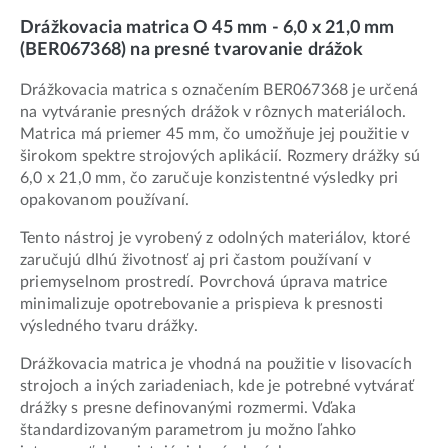
Drážkovacia matrica O 45 mm - 6,0 x 21,0 mm
(BER067368) na presné tvarovanie drážok
Drážkovacia matrica s označením BER067368 je určená
na vytváranie presných drážok v rôznych materiáloch.
Matrica má priemer 45 mm, čo umožňuje jej použitie v
širokom spektre strojových aplikácií. Rozmery drážky sú
6,0 x 21,0 mm, čo zaručuje konzistentné výsledky pri
opakovanom používaní.
Tento nástroj je vyrobený z odolných materiálov, ktoré
zaručujú dlhú životnosť aj pri častom používaní v
priemyselnom prostredí. Povrchová úprava matrice
minimalizuje opotrebovanie a prispieva k presnosti
výsledného tvaru drážky.
Drážkovacia matrica je vhodná na použitie v lisovacích
strojoch a iných zariadeniach, kde je potrebné vytvárať
drážky s presne definovanými rozmermi. Vďaka
štandardizovaným parametrom ju možno ľahko