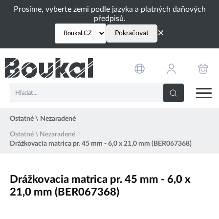
PŘESKOČIT NAVIGACI
Prosíme, vyberte zemi podle jazyka a platných daňových
předpisů.
×
Pokračovat
Ostatné \ Nezaradené
Ostatné \ Nezaradené
Drážkovacia matrica pr. 45 mm - 6,0 x 21,0 mm (BER067368)
Drážkovacia matrica pr. 45 mm - 6,0 x
21,0 mm (BER067368)