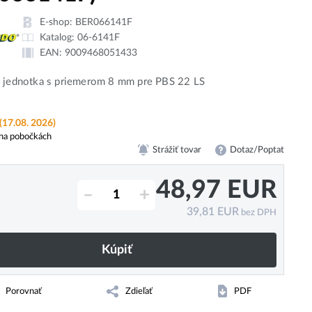
E-shop:
BER066141F
Katalog:
06-6141F
EAN:
9009468051433
a jednotka s priemerom 8 mm pre PBS 22 LS
(17.08. 2026)
na pobočkách
Strážiť tovar
Dotaz/Poptat
48,97
EUR
–
+
39,81
EUR
bez DPH
Kúpiť
Porovnať
Zdieľať
PDF