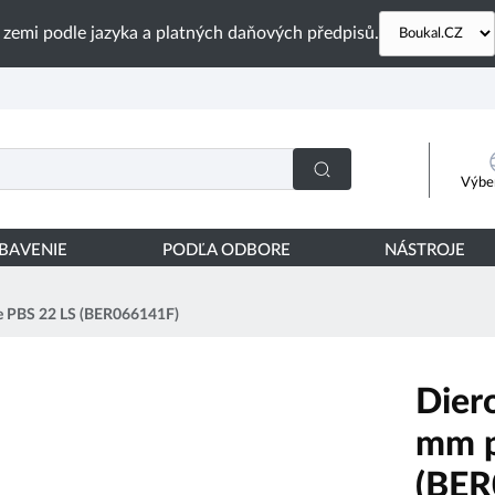
 zemi podle jazyka a platných daňových předpisů.
Výber
YBAVENIE
PODĽA ODBORE
NÁSTROJE
re PBS 22 LS (BER066141F)
Dier
mm p
(BER