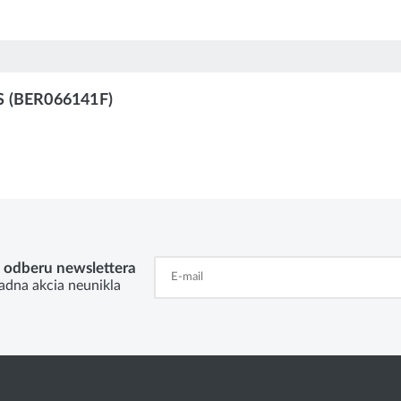
LS (BER066141F)
k odberu newslettera
adna akcia neunikla