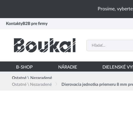
PŘESKOČIT NAVIGACI
Prosíme, vyberte
Kontakty
B2B pre firmy
B-SHOP
NÁRADIE
DIELENSKÉ V
Ostatné \ Nezaradené
Ostatné \ Nezaradené
Dierovacia jednotka priemeru 8 mm p