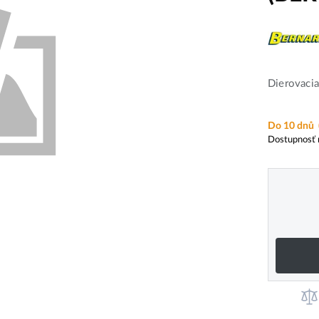
Dierovaci
Do 10 dnů
Dostupnosť 