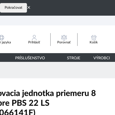
×
Pokračovat
Porovnať
 jazyka
Prihlásiť
Košík
PRÍSLUŠENSTVO
STROJE
VÝROBCI
ovacia jednotka priemeru 8
re PBS 22 LS
066141F)