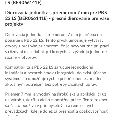
LS (BER066141E)
Dierovacia jednotka s priemerom 7 mm pre PBS
22 LS (BER066141E) - presné dierovanie pre vaše
projekty
Dierovacia jednotka s priemerom 7 mm je určená na
použitie s PBS 22 LS. Tento prvok umožňuje vytvárať
otvory s presným priemerom, čo je nevyhnutné pri práci
s rôznymi materiálmi, pri ktorých sa vyžadujú jednotné
rozmery otvorov.
Kompatibilita s PBS 22 LS zaručuje jednoduchú
inštaláciu a bezproblémovú integráciu do existujúceho
systému. To umožňuje rýchle prispôsobenie zariadenia
aktuálnym potrebám bez potreby zložitých úprav.
Priemer 7 mm je vhodný na širokú škálu aplikácií, či už
na výrobu, údržbu alebo montážne práce. Tento rozmer
sa často používa v priemyselných a remeselných
prevádzkach, kde je dôležitá presnosť a opakovateľnosť