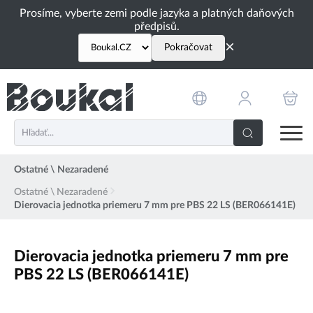
PŘESKOČIT NAVIGACI
Prosíme, vyberte zemi podle jazyka a platných daňových
předpisů.
×
Pokračovat
Ostatné \ Nezaradené
Ostatné \ Nezaradené
Dierovacia jednotka priemeru 7 mm pre PBS 22 LS (BER066141E)
Dierovacia jednotka priemeru 7 mm pre
PBS 22 LS (BER066141E)