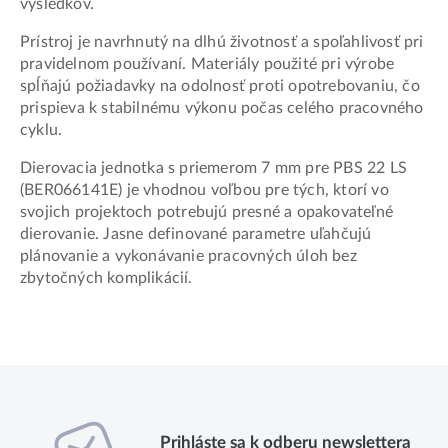
výsledkov.
Prístroj je navrhnutý na dlhú životnosť a spoľahlivosť pri
pravidelnom používaní. Materiály použité pri výrobe
spĺňajú požiadavky na odolnosť proti opotrebovaniu, čo
prispieva k stabilnému výkonu počas celého pracovného
cyklu.
Dierovacia jednotka s priemerom 7 mm pre PBS 22 LS
(BER066141E) je vhodnou voľbou pre tých, ktorí vo
svojich projektoch potrebujú presné a opakovateľné
dierovanie. Jasne definované parametre uľahčujú
plánovanie a vykonávanie pracovných úloh bez
zbytočných komplikácií.
Prihláste sa k odberu newslettera