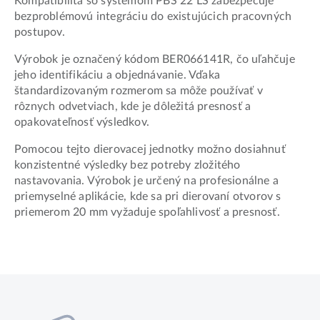
Kompatibilita so systémom PBS 22 LS zabezpečuje
bezproblémovú integráciu do existujúcich pracovných
postupov.
Výrobok je označený kódom BER066141R, čo uľahčuje
jeho identifikáciu a objednávanie. Vďaka
štandardizovaným rozmerom sa môže používať v
rôznych odvetviach, kde je dôležitá presnosť a
opakovateľnosť výsledkov.
Pomocou tejto dierovacej jednotky možno dosiahnuť
konzistentné výsledky bez potreby zložitého
nastavovania. Výrobok je určený na profesionálne a
priemyselné aplikácie, kde sa pri dierovaní otvorov s
priemerom 20 mm vyžaduje spoľahlivosť a presnosť.