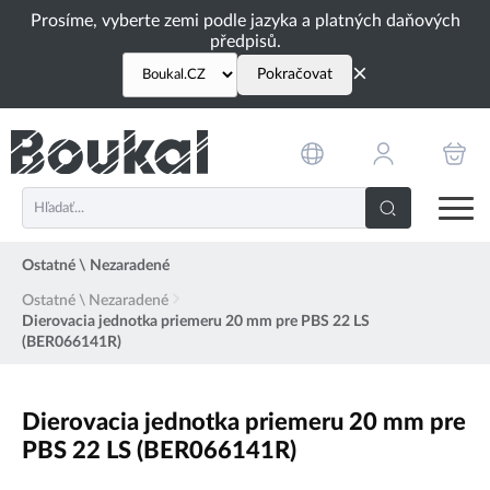
PŘESKOČIT NAVIGACI
Prosíme, vyberte zemi podle jazyka a platných daňových
předpisů.
×
Pokračovat
Ostatné \ Nezaradené
Ostatné \ Nezaradené
Dierovacia jednotka priemeru 20 mm pre PBS 22 LS
(BER066141R)
Dierovacia jednotka priemeru 20 mm pre
PBS 22 LS (BER066141R)