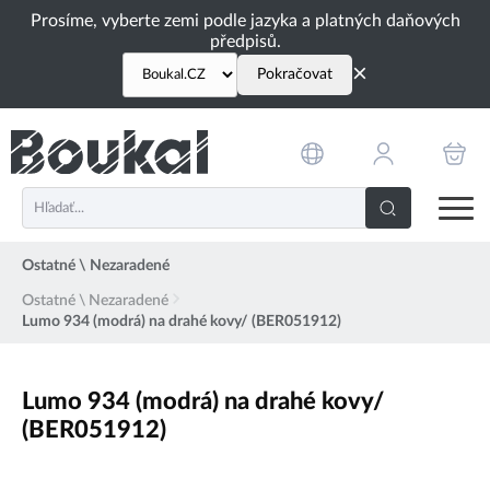
PŘESKOČIT NAVIGACI
Prosíme, vyberte zemi podle jazyka a platných daňových
předpisů.
×
Pokračovat
Ostatné \ Nezaradené
Ostatné \ Nezaradené
Lumo 934 (modrá) na drahé kovy/ (BER051912)
Lumo 934 (modrá) na drahé kovy/
(BER051912)