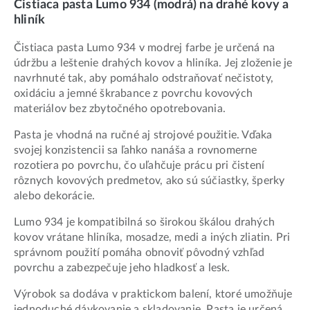
Čistiaca pasta Lumo 934 (modrá) na drahé kovy a
hliník
Čistiaca pasta Lumo 934 v modrej farbe je určená na
údržbu a leštenie drahých kovov a hliníka. Jej zloženie je
navrhnuté tak, aby pomáhalo odstraňovať nečistoty,
oxidáciu a jemné škrabance z povrchu kovových
materiálov bez zbytočného opotrebovania.
Pasta je vhodná na ručné aj strojové použitie. Vďaka
svojej konzistencii sa ľahko nanáša a rovnomerne
rozotiera po povrchu, čo uľahčuje prácu pri čistení
rôznych kovových predmetov, ako sú súčiastky, šperky
alebo dekorácie.
Lumo 934 je kompatibilná so širokou škálou drahých
kovov vrátane hliníka, mosadze, medi a iných zliatin. Pri
správnom použití pomáha obnoviť pôvodný vzhľad
povrchu a zabezpečuje jeho hladkosť a lesk.
Výrobok sa dodáva v praktickom balení, ktoré umožňuje
jednoduché dávkovanie a skladovanie. Pasta je určená