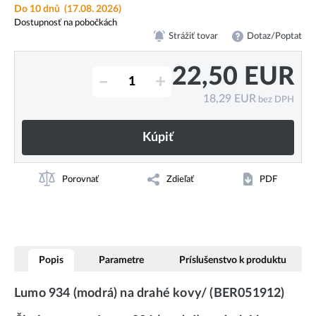
Do 10 dnů
(17.08. 2026)
Dostupnosť na pobočkách
Strážiť tovar
Dotaz/Poptat
22,50
EUR
–
+
18,29
EUR
bez DPH
Kúpiť
Porovnať
Zdieľať
PDF
Popis
Parametre
Príslušenstvo k produktu
Lumo 934 (modrá) na drahé kovy/ (BER051912)