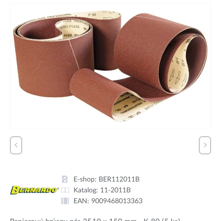
E-shop:
BER112011B
Katalog:
11-2011B
EAN:
9009468013363