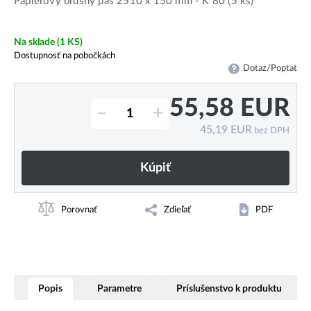
Papierový brúsny pás 2510 x 150 mm - K 80 (5 ks)
Na sklade
(1 KS)
Dostupnosť na pobočkách
Dotaz/Poptat
55,58
EUR
–
+
45,19
EUR
bez DPH
Kúpiť
Porovnať
Zdieľať
PDF
Popis
Parametre
Príslušenstvo k produktu