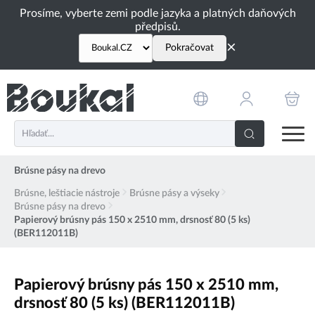
PŘESKOČIT NAVIGACI
Prosíme, vyberte zemi podle jazyka a platných daňových
předpisů.
×
Pokračovat
Brúsne pásy na drevo
Brúsne, leštiacie nástroje
Brúsne pásy a výseky
Brúsne pásy na drevo
Papierový brúsny pás 150 x 2510 mm, drsnosť 80 (5 ks)
(BER112011B)
Papierový brúsny pás 150 x 2510 mm,
drsnosť 80 (5 ks) (BER112011B)