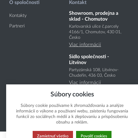
O spoločnosti
Kontakt
Showroom, prodejna a
Kontakty
sklad - Chomutov
Partneri
Karlovarská ulice č.parcely
4166
/1
, Chomutov, 430 01,
Česko
Viac informácií
Sídlo společnosti -
Litvínov
Partyzánská 108, Litvínov-
Chudeřín, 436 03, Česko
Viac informácií
Súbory cookies
Súbory cookie používame k zhromažďovaniu a analýze
informácií o výkone a používaní webu, zaisteniu fungovania
funkcií zo sociálnych médií a k zlepšovaniu a prispôsobeniu
obsahu a reklám.
Copyright Boukal.SK 2026
Zamietnuť všetko
Povoliť cookies