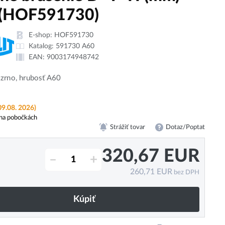
(HOF591730)
E-shop:
HOF591730
Katalog:
591730 A60
EAN:
9003174948742
zrno, hrubosť A60
09.08. 2026)
na pobočkách
Strážiť tovar
Dotaz/Poptat
320,67
EUR
–
+
260,71
EUR
bez DPH
Kúpiť