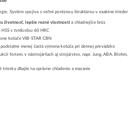
nie
e. Systém spojiva s veľmi poréznou štruktúrou v exaktne triedene
iu životnosť, lepšie rezné vlastnosti
a chladnejšie brús
a HSS s tvrdosťou 60 HRC
brúsne kotúče VIB-STAR CBN
 podstatne menej častá výmena kotúča pri dennej prevádzke
kcii foriem, v nástrojárňach aj strojárstvo, napr. Jung, ABA, Blohm
hé triesky dbajte na správne chladenie a mazanie