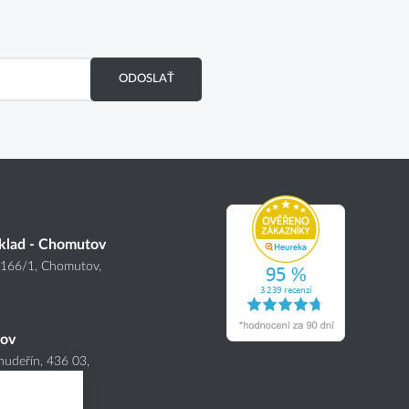
ODOSLAŤ
klad - Chomutov
4166
/1
, Chomutov,
nov
hudeřín, 436 03,