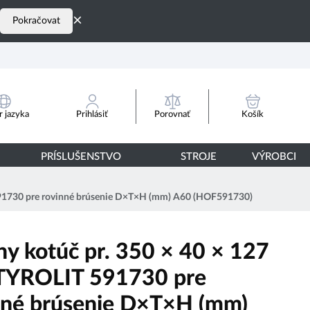
×
Pokračovat
Porovnať
 jazyka
Prihlásiť
Košík
PRÍSLUŠENSTVO
STROJE
VÝROBCI
591730 pre rovinné brúsenie D×T×H (mm) A60 (HOF591730)
ny kotúč pr. 350 × 40 × 127
YROLIT 591730 pre
nné brúsenie D×T×H (mm)