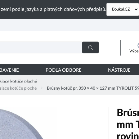
 zemi podle jazyka a platných daňových předpisů.
Výber
YBAVENIE
PODĽA ODBORE
NÁSTROJE
siace kotúče ploché
siace kotúče ploché
Brúsny kotúč pr. 350 × 40 × 127 mm TYROLIT 
Brús
mm T
rovi