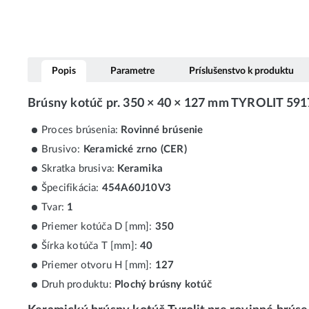
Popis
Parametre
Príslušenstvo k produktu
Brúsny kotúč pr. 350 × 40 × 127 mm TYROLIT 59
Proces brúsenia:
Rovinné brúsenie
Brusivo:
Keramické zrno (CER)
Skratka brusiva:
Keramika
Špecifikácia:
454A60J10V3
Tvar:
1
Priemer kotúča D [mm]:
350
Šírka kotúča T [mm]:
40
Priemer otvoru H [mm]:
127
Druh produktu:
Plochý brúsny kotúč