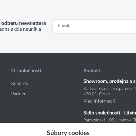
k odberu newslettera
adna akcia neunikla
O spoločnosti
Kontakt
Showroom, prodejna a s
Kontakty
Karlovarská ulice č.parcely 
Partneri
430 01, Česko
Viac informácií
Sídlo společnosti - Litví
Partyzánská 108, Litvínov-C
Česko
Súbory cookies
Viac informácií