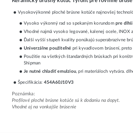
Keramický brúsny kotúč Tyrolit pre rovinné brúse
Vysokovýkonné ploché brúsne kotúče najnovšej technológi
Vysoko výkonný rad so spekaným korundom
pre dlhš
Vhodné najmä vysoko legované, kalenej ocele, INOX 
Ďalší vyšší stupeň kvality ponúkajú superabrazívne 
Univerzálne použiteľné
pri kyvadlovom brúsení, preto
Použitie na všetkých štandardných brúskach pri konštru
Shipman
Je nutné chladiť emulziou
, pri materiáloch vytvára. dl
Špecifikácia:
454A60J10V3
Poznámka:
Profilové ploché brúsne kotúče sú k dodaniu na dopyt.
Vhodné aj na vonkajšie brúsenie