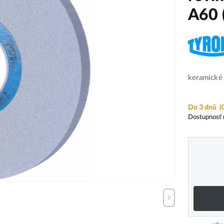
A60 
keramické 
Do 3 dnů
(
Dostupnosť 