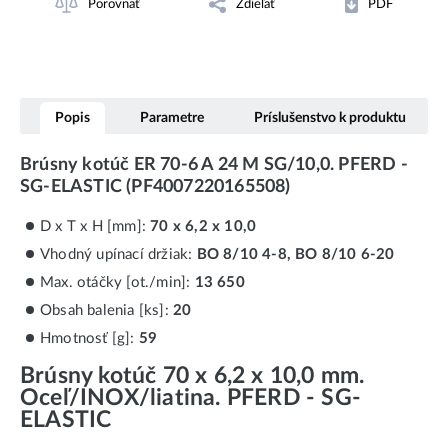
Porovnať
Zdieľať
PDF
Popis
Parametre
Príslušenstvo k produktu
Brúsny kotúč ER 70-6 A 24 M SG/10,0. PFERD -
SG-ELASTIC (PF4007220165508)
D x T x H [mm]:
70 x 6,2 x 10,0
Vhodný upínací držiak:
BO 8/10 4-8, BO 8/10 6-20
Max. otáčky [ot./min]:
13 650
Obsah balenia [ks]:
20
Hmotnosť [g]:
59
Brúsny kotúč 70 x 6,2 x 10,0 mm.
Oceľ/INOX/liatina. PFERD - SG-
ELASTIC