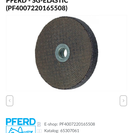
PFERD - SG-ELASTIC
(PF4007220165508)
E-shop:
PF4007220165508
Katalog:
65307061