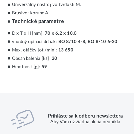
Univerzálny nástroj vo tvrdosti M.
Brusivo: korund A
Technické parametre
D x T x H [mm]:
70 x 6,2 x 10,0
vhodný upínací držiak:
BO 8/10 4-8, BO 8/10 6-20
Max. otáčky [ot./min]:
13 650
Obsah balenia [ks]:
20
Hmotnosť [g]:
59
Prihláste sa k odberu newslettera
Aby Vám už žiadna akcia neunikla