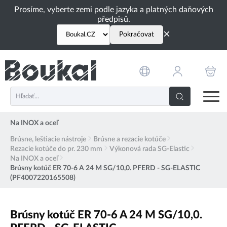
PŘESKOČIT NAVIGACI
Prosíme, vyberte zemi podle jazyka a platných daňových
předpisů.
×
Pokračovat
Na INOX a oceľ
Brúsne, leštiacie nástroje
Brúsne a rezacie kotúče
Rezacie kotúče do pr. 230 mm
Výkonová rada SG-Elastic
Na INOX a oceľ
Brúsny kotúč ER 70-6 A 24 M SG/10,0. PFERD - SG-ELASTIC
(PF4007220165508)
Brúsny kotúč ER 70-6 A 24 M SG/10,0.