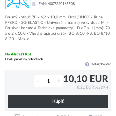
EAN:
4007220165508
Brusný kotouč 70 x 6,2 x 10,0 mm. Ocel / INOX / litina.
PFERD - SG-ELASTIC - Univerzální nástroj ve tvrdosti M. -
Brusivo: korund A Technické parametry - D x T x H [mm]: 70
x 6,2 x 10,0 - Vhodný upínací držák: BO 8/10 4-8, BO 8/10
6-20 - Max. o
Na sklade
(1 KS)
Dostupnosť na pobočkách
Dotaz/Poptat
10,10
EUR
–
+
8,21
EUR
bez DPH
Kúpiť