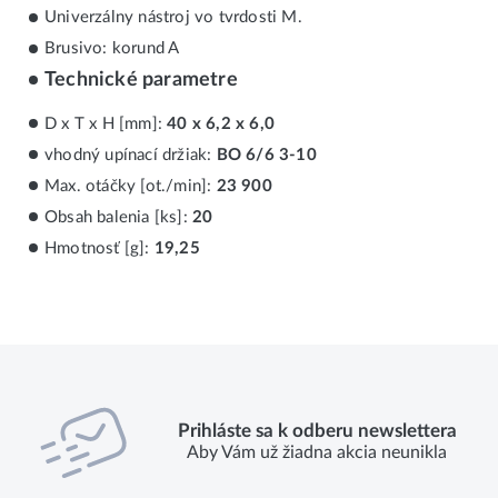
Univerzálny nástroj vo tvrdosti M.
Brusivo: korund A
Technické parametre
D x T x H [mm]:
40 x 6,2 x 6,0
vhodný upínací držiak:
BO 6/6 3-10
Max. otáčky [ot./min]:
23 900
Obsah balenia [ks]:
20
Hmotnosť [g]:
19,25
Prihláste sa k odberu newslettera
Aby Vám už žiadna akcia neunikla