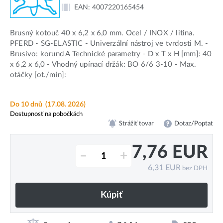
EAN:
4007220165454
Brusný kotouč 40 x 6,2 x 6,0 mm. Ocel / INOX / litina.
PFERD - SG-ELASTIC - Univerzální nástroj ve tvrdosti M. -
Brusivo: korund A Technické parametry - D x T x H [mm]: 40
x 6,2 x 6,0 - Vhodný upínací držák: BO 6/6 3-10 - Max.
otáčky [ot./min]:
Do 10 dnů
(17.08. 2026)
Dostupnosť na pobočkách
Strážiť tovar
Dotaz/Poptat
7,76
EUR
–
+
6,31
EUR
bez DPH
Kúpiť