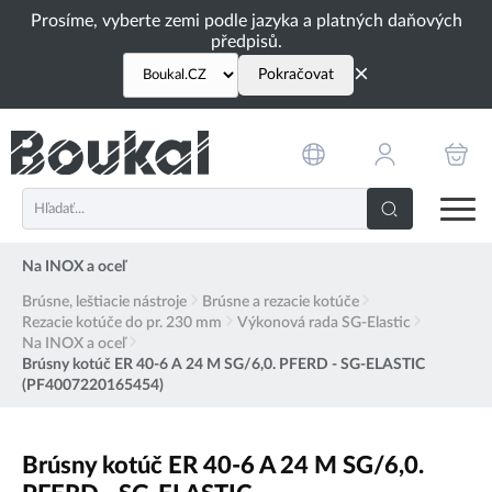
PŘESKOČIT NAVIGACI
Prosíme, vyberte zemi podle jazyka a platných daňových
předpisů.
×
Pokračovat
Na INOX a oceľ
Brúsne, leštiacie nástroje
Brúsne a rezacie kotúče
Rezacie kotúče do pr. 230 mm
Výkonová rada SG-Elastic
Na INOX a oceľ
Brúsny kotúč ER 40-6 A 24 M SG/6,0. PFERD - SG-ELASTIC
(PF4007220165454)
Brúsny kotúč ER 40-6 A 24 M SG/6,0.