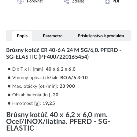
Porovnať
Zdieľať
PDF
Popis
Parametre
Príslušenstvo k produktu
Brúsny kotúč ER 40-6 A 24 M SG/6,0. PFERD -
SG-ELASTIC (PF4007220165454)
D x T x H [mm]:
40 x 6,2 x 6,0
Vhodný upínací držiak:
BO 6/6 3-10
Max. otáčky [ot./min]:
23 900
Obsah balenia [ks]:
20
Hmotnosť [g]:
19,25
Brúsny kotúč 40 x 6,2 x 6,0 mm.
Oceľ/INOX/liatina. PFERD - SG-
ELASTIC