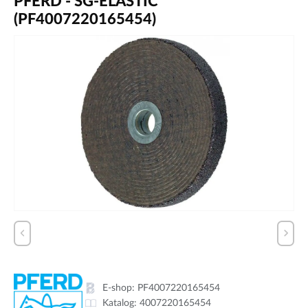
PFERD - SG-ELASTIC
(PF4007220165454)
E-shop:
PF4007220165454
Katalog:
4007220165454