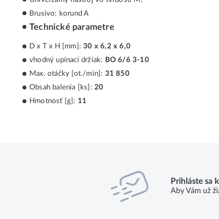
Brusivo: korund A
Technické parametre
D x T x H [mm]:
30 x 6,2 x 6,0
vhodný upínací držiak:
BO 6/6 3-10
Max. otáčky [ot./min]:
31 850
Obsah balenia [ks]:
20
Hmotnosť [g]:
11
Prihláste sa 
Aby Vám už ži