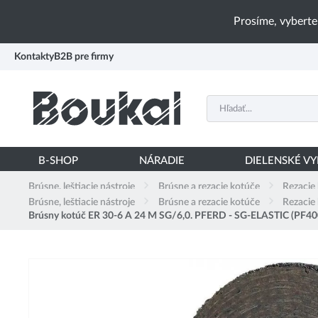
PŘESKOČIT NAVIGACI
Prosíme, vyberte
Kontakty
B2B pre firmy
B-SHOP
NÁRADIE
DIELENSKÉ V
Brúsne, leštiacie nástroje
Brúsne a rezacie kotúče
Rezacie
Brúsne, leštiacie nástroje
Brúsne a rezacie kotúče
Rezacie
Brúsny kotúč ER 30-6 A 24 M SG/6,0. PFERD - SG-ELASTIC (PF