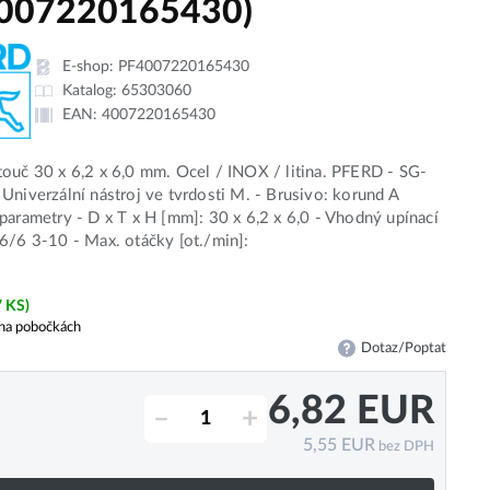
007220165430)
E-shop:
PF4007220165430
Katalog:
65303060
EAN:
4007220165430
ouč 30 x 6,2 x 6,0 mm. Ocel / INOX / litina. PFERD - SG-
Univerzální nástroj ve tvrdosti M. - Brusivo: korund A
parametry - D x T x H [mm]: 30 x 6,2 x 6,0 - Vhodný upínací
6/6 3-10 - Max. otáčky [ot./min]:
7 KS)
na pobočkách
Dotaz/Poptat
6,82
EUR
–
+
5,55
EUR
bez DPH