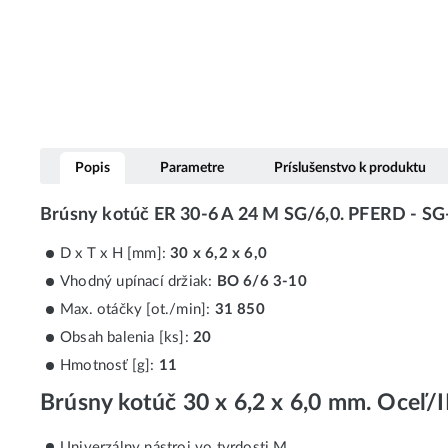
Popis
Parametre
Príslušenstvo k produktu
Brúsny kotúč ER 30-6 A 24 M SG/6,0. PFERD - S
D x T x H [mm]:
30 x 6,2 x 6,0
Vhodný upínací držiak:
BO 6/6 3-10
Max. otáčky [ot./min]:
31 850
Obsah balenia [ks]:
20
Hmotnosť [g]:
11
Brúsny kotúč 30 x 6,2 x 6,0 mm. Oceľ
Univerzálny nástroj vo tvrdosti M.