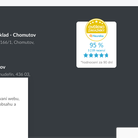
klad - Chomutov
4166
/1
, Chomutov,
nov
hudeřín, 436 03,
vaní webu,
 obsahu a