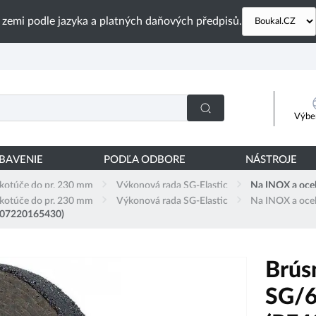
 zemi podle jazyka a platných daňových předpisů.
Výber
YBAVENIE
PODĽA ODBORE
NÁSTROJE
 kotúče do pr. 230 mm
Výkonová rada SG-Elastic
Na INOX a oce
 kotúče do pr. 230 mm
Výkonová rada SG-Elastic
Na INOX a oce
4007220165430)
Brús
SG/6