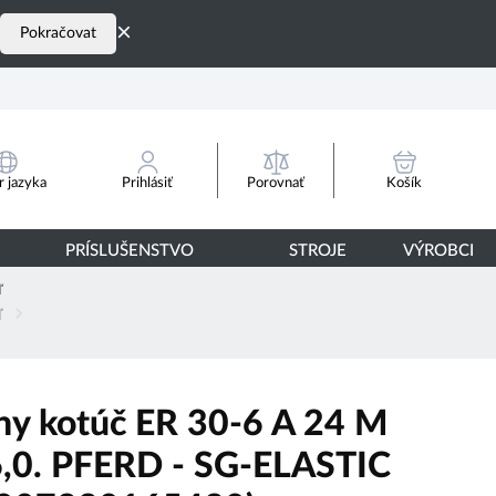
×
Pokračovat
Porovnať
 jazyka
Prihlásiť
Košík
PRÍSLUŠENSTVO
STROJE
VÝROBCI
ľ
ľ
ny kotúč ER 30-6 A 24 M
,0. PFERD - SG-ELASTIC