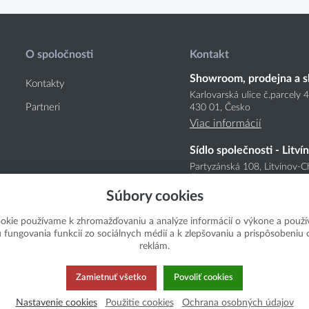
O spoločnosti
Kontakt
Showroom, prodejna a s
Kontakty
Karlovarská ulice č.parcely 
Partneri
430 01, Česko
Viac informácií
Sídlo společnosti - Litví
Partyzánská 108, Litvínov-C
Česko
Súbory cookies
Viac informácií
okie používame k zhromažďovaniu a analýze informácií o výkone a použí
u fungovania funkcií zo sociálnych médií a k zlepšovaniu a prispôsobeniu
reklám.
Zamietnuť všetko
Povoliť cookies
Nastavenie cookies
Použitie cookies
Ochrana osobných údajov