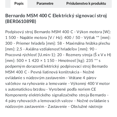
Popis
Parametre
Príslušenstvo k produktu
Bernardo MSM 400 C Elektrický signovací stroj
(BER061089B)
Podpisový stroj Bernardo MSM 400 C - Výkon motora [W]:
1 500 - Napätie motora [V / Hz]: 400 / 50 - Výtlak ** [mm]:
300 - Priemer hriadeľa [mm]: 58 - Maximálna hrúbka plechu
[mm]: 2,5 - Axiálna vzdialenosť hriadeľov [mm]: 90 -
Pracovná rýchlosť [U.min-1]: 20 - Rozmery stroja (Š x V x H)
[mm]: 500 × 1 420 × 1 150 - Hmotnosť [kg]: 235 ** s
podperným dorazomElektrický podpisovací stroj Bernardo
MSM 400 C - Pevná liatinová konštrukcia - Nožné
ovládanie s núdzovým zastavením - Vrátane 4 párov
valčekov na ryhovanie a lemovanie - Výkonný 400 V motor
s automatickou brzdou - Vyrobené podľa noriem CE
Komponenty elektrického signalizačného stroja Bernardo -
4 páry ryhovacích a lemovacích valcov - Nožné ovládanie s
núdzovým zastavením - Zastavenie - Obslužné nástroje