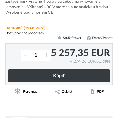
zastavením - Vrátane 4 párov valčekov na ryhovanie a
lemovanie - Výkonný 400 V motor s automatickou brzdou -
Vyrobené podľa noriem CE
Do 10 dnů
(19.08. 2026)
Dostupnosť na pobočkách
Strážiť tovar
Dotaz/Poptat
5 257,35
EUR
–
+
4 274,26
EUR
bez DPH
Kúpiť
Porovnať
Zdieľať
PDF