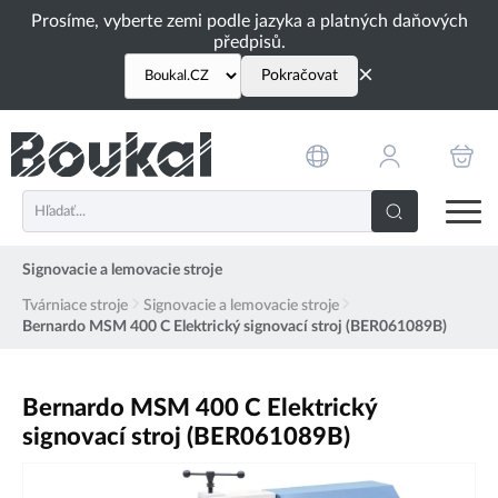
PŘESKOČIT NAVIGACI
Prosíme, vyberte zemi podle jazyka a platných daňových
předpisů.
×
Pokračovat
Signovacie a lemovacie stroje
Tvárniace stroje
Signovacie a lemovacie stroje
Bernardo MSM 400 C Elektrický signovací stroj (BER061089B)
Bernardo MSM 400 C Elektrický
signovací stroj (BER061089B)