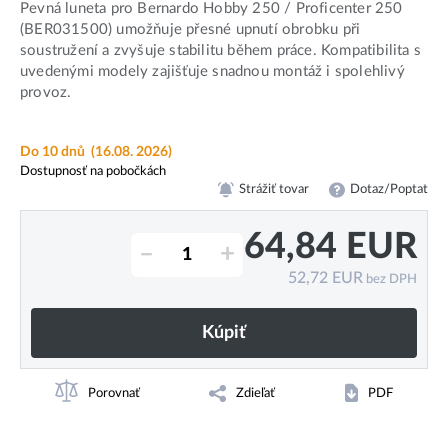
Pevná luneta pro Bernardo Hobby 250 / Proficenter 250
(BER031500) umožňuje přesné upnutí obrobku při
soustružení a zvyšuje stabilitu během práce. Kompatibilita s
uvedenými modely zajišťuje snadnou montáž i spolehlivý
provoz.
Do 10 dnů
(16.08. 2026)
Dostupnosť na pobočkách
Strážiť tovar
Dotaz/Poptat
64,84
EUR
–
+
52,72
EUR
bez DPH
Kúpiť
Porovnať
Zdieľať
PDF