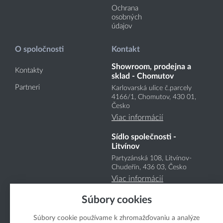
Ochrana
osobných
údajov
O spoločnosti
Kontakt
Showroom, prodejna a
Kontakty
sklad - Chomutov
Partneri
Karlovarská ulice č.parcely
4166
/1
, Chomutov, 430 01,
Česko
Viac informácií
Sídlo společnosti -
Litvínov
Partyzánská 108, Litvínov-
Chudeřín, 436 03, Česko
Viac informácií
Súbory cookies
Súbory cookie používame k zhromažďovaniu a analýze