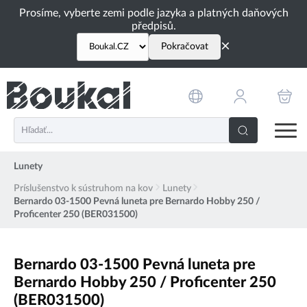
PŘESKOČIT NAVIGACI
Prosíme, vyberte zemi podle jazyka a platných daňových
předpisů.
×
Pokračovat
Lunety
Príslušenstvo k sústruhom na kov
Lunety
Bernardo 03-1500 Pevná luneta pre Bernardo Hobby 250 /
Proficenter 250 (BER031500)
Bernardo 03-1500 Pevná luneta pre
Bernardo Hobby 250 / Proficenter 250
(BER031500)