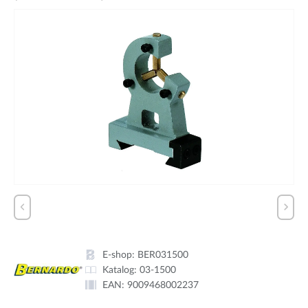
E-shop:
BER031500
Katalog:
03-1500
EAN:
9009468002237