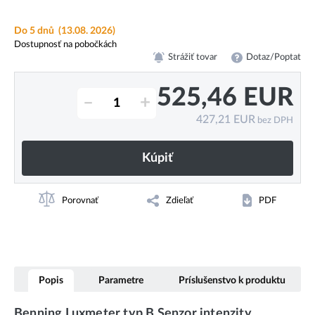
Do 5 dnů
(13.08. 2026)
Dostupnosť na pobočkách
Strážiť tovar
Dotaz/Poptat
525,46
EUR
–
+
427,21
EUR
bez DPH
Kúpiť
Porovnať
Zdieľať
PDF
Popis
Parametre
Príslušenstvo k produktu
Benning Luxmeter typ B Senzor intenzity