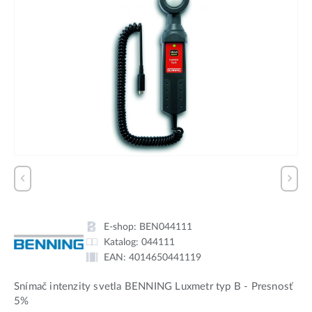
E-shop:
BEN044111
Katalog:
044111
EAN:
4014650441119
Snímač intenzity svetla BENNING Luxmetr typ B - Presnosť
5%