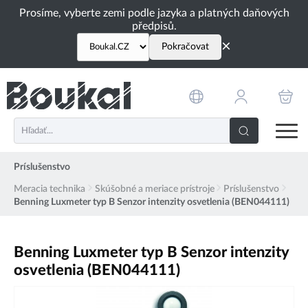
PŘESKOČIT NAVIGACI
Prosíme, vyberte zemi podle jazyka a platných daňových
předpisů.
×
Pokračovat
Príslušenstvo
Meracia technika
Skúšobné a meriace prístroje
Príslušenstvo
Benning Luxmeter typ B Senzor intenzity osvetlenia (BEN044111)
Benning Luxmeter typ B Senzor intenzity
osvetlenia (BEN044111)