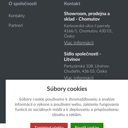
O spoločnosti
Kontakt
Showroom, prodejna a
Kontakty
sklad - Chomutov
Partneri
Karlovarská ulice č.parcely
4166
/1
, Chomutov, 430 01,
Česko
Viac informácií
Sídlo společnosti -
Litvínov
Partyzánská 108, Litvínov-
Chudeřín, 436 03, Česko
Viac informácií
Súbory cookies
Súbory cookie používame k zhromažďovaniu a analýze
informácií o výkone a používaní webu, zaisteniu fungovania
funkcií zo sociálnych médií a k zlepšovaniu a prispôsobeniu
obsahu a reklám.
Copyright Boukal.SK 2026
Zamietnuť všetko
Povoliť cookies