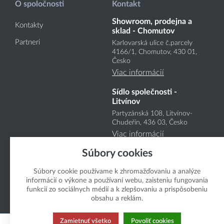
O spoločnosti
Kontakt
Showroom, prodejna a
Kontakty
sklad - Chomutov
Partneri
Karlovarská ulice č.parcely
4166
/1
, Chomutov, 430 01,
Česko
Viac informácií
Sídlo společnosti -
Litvínov
Partyzánská 108, Litvínov-
Chudeřín, 436 03, Česko
Viac informácií
Súbory cookies
Súbory cookie používame k zhromažďovaniu a analýze
informácií o výkone a používaní webu, zaisteniu fungovania
funkcií zo sociálnych médií a k zlepšovaniu a prispôsobeniu
obsahu a reklám.
Copyright Boukal.SK 2026
Zamietnuť všetko
Povoliť cookies