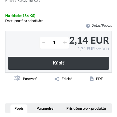
Pilový kotúč na kov
Na sklade
(186 KS)
Dostupnosť na pobočkách
Dotaz/Poptat
2,14
EUR
–
+
1,74
EUR
bez DPH
Kúpiť
Porovnať
Zdieľať
PDF
Popis
Parametre
Príslušenstvo k produktu