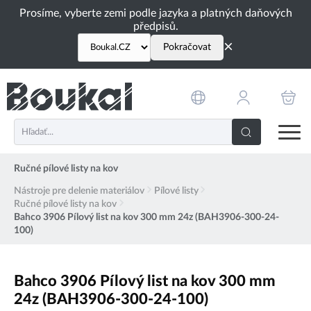
PŘESKOČIT NAVIGACI
Prosíme, vyberte zemi podle jazyka a platných daňových
předpisů.
×
Pokračovat
Ručné pílové listy na kov
Nástroje pre delenie materiálov
Pílové listy
Ručné pílové listy na kov
Bahco 3906 Pílový list na kov 300 mm 24z (BAH3906-300-24-
100)
Bahco 3906 Pílový list na kov 300 mm
24z (BAH3906-300-24-100)