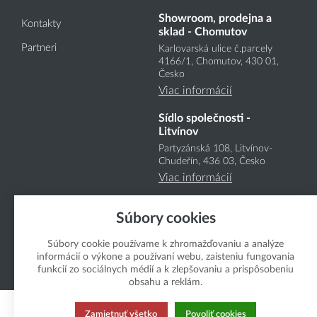
Showroom, prodejna a
Kontakty
sklad - Chomutov
Partneri
Karlovarská ulice č.parcely
4166
/1
, Chomutov, 430 01,
Česko
Viac informácií
Sídlo společnosti -
Litvínov
Partyzánská 108, Litvínov-
Chudeřín, 436 03, Česko
Viac informácií
Súbory cookies
Súbory cookie používame k zhromažďovaniu a analýze
informácií o výkone a používaní webu, zaisteniu fungovania
funkcií zo sociálnych médií a k zlepšovaniu a prispôsobeniu
Copyright Boukal.SK 2026
obsahu a reklám.
Zamietnuť všetko
Povoliť cookies