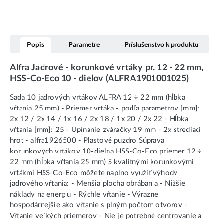
Popis
Parametre
Príslušenstvo k produktu
Alfra Jadrové - korunkové vrtáky pr. 12 - 22 mm,
HSS-Co-Eco 10 - dielov (ALFRA1901001025)
Sada 10 jadrových vrtákov ALFRA 12 ÷ 22 mm (hĺbka
vŕtania 25 mm) - Priemer vrtáka - podľa parametrov [mm]:
2x 12 / 2x 14 / 1x 16 / 2x 18 / 1x 20 / 2x 22 - Hĺbka
vŕtania [mm]: 25 - Upínanie zváračky 19 mm - 2x strediaci
hrot - alfra1926500 - Plastové puzdro Súprava
korunkových vrtákov 10-dielna HSS-Co-Eco priemer 12 ÷
22 mm (hĺbka vŕtania 25 mm) S kvalitnými korunkovými
vrtákmi HSS-Co-Eco môžete naplno využiť výhody
jadrového vŕtania: - Menšia plocha obrábania - Nižšie
náklady na energiu - Rýchle vŕtanie - Výrazne
hospodárnejšie ako vŕtanie s plným počtom otvorov -
Vŕtanie veľkých priemerov - Nie je potrebné centrovanie a