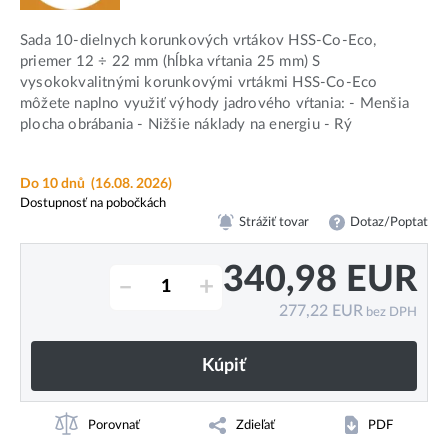
Sada 10-dielnych korunkových vrtákov HSS-Co-Eco,
priemer 12 ÷ 22 mm (hĺbka vŕtania 25 mm) S
vysokokvalitnými korunkovými vrtákmi HSS-Co-Eco
môžete naplno využiť výhody jadrového vŕtania: - Menšia
plocha obrábania - Nižšie náklady na energiu - Rý
Do 10 dnů
(16.08. 2026)
Dostupnosť na pobočkách
Strážiť tovar
Dotaz/Poptat
340,98
EUR
–
+
277,22
EUR
bez DPH
Kúpiť
Porovnať
Zdieľať
PDF