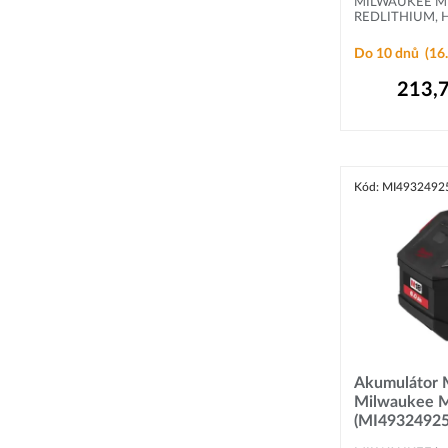
MILWAUKEE M18
REDLITHIUM, H
Do 10 dnů
(16.
213,
Kód: MI4932492
Akumulátor
Milwaukee M
(MI49324925