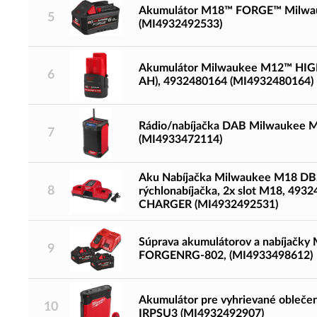
Akumulátor M18™ FORGE™ Milwau
5
(MI4932492533)
Akumulátor Milwaukee M12™ HIG
6
AH), 4932480164 (MI4932480164)
Rádio/nabíjačka DAB Milwaukee
7
(MI4933472114)
Aku Nabíjačka Milwaukee M18 DB
8
rýchlonabíjačka, 2x slot M18, 493
CHARGER (MI4932492531)
Súprava akumulátorov a nabíjačk
9
FORGENRG-802, (MI4933498612)
Akumulátor pre vyhrievané obleč
10
IRPSU3 (MI4932492907)