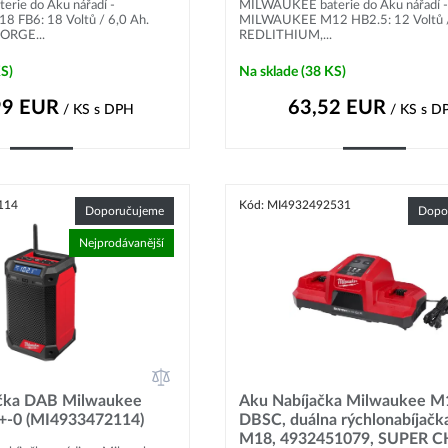
rie do Aku nářadí -
MILWAUKEE baterie do Aku nářadí -
FB6: 18 Voltů / 6,0 Ah.
MILWAUKEE M12 HB2.5: 12 Voltů /
ORGE...
REDLITHIUM,...
KS)
Na sklade
(38 KS)
99
EUR
63,52
EUR
/ KS
s DPH
/ KS
s D
Kúpiť
Kúpiť
114
Kód: MI4932492531
Doporučujeme
Dopo
Nejprodávanější
ačka DAB Milwaukee
Aku Nabíjačka Milwaukee M
-0 (MI4933472114)
DBSC, duálna rýchlonabíjačka
M18, 4932451079, SUPER 