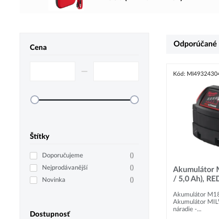
Odporúčané
Cena
–⁠
Kód: MI4932430
Štítky
Doporučujeme
(
)
Nejprodávanější
(
)
Akumulátor 
/ 5,0 Ah), 
Novinka
(
)
Akumulátor M18 
Akumulátor MI
náradie -...
Dostupnosť