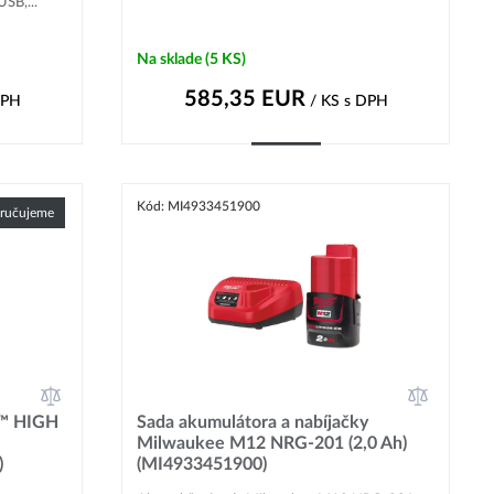
SB,...
Na sklade
(5 KS)
585,35
EUR
DPH
/ KS
s DPH
Kúpiť
Kód: MI4933451900
ručujeme
2™ HIGH
Sada akumulátora a nabíjačky
Milwaukee M12 NRG-201 (2,0 Ah)
)
(MI4933451900)