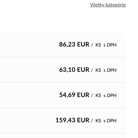
Všetky kategórie
86,23
EUR
/
KS
s DPH
63,10
EUR
/
KS
s DPH
54,69
EUR
/
KS
s DPH
159,43
EUR
/
KS
s DPH