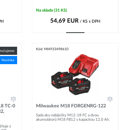
Na sklade
(31 KS)
54,69
EUR
PH
/ KS
s DPH
Kúpiť
Kód: MI4933498610
ručujeme
Novinka
18 TC-0
Milwaukee M18 FORGENRG-122
2,
Sada aku nabíječky M12-18 FC a dvou
akumulátorů M18 FB12 s kapacitou 12.0 Ah.
ňuje z