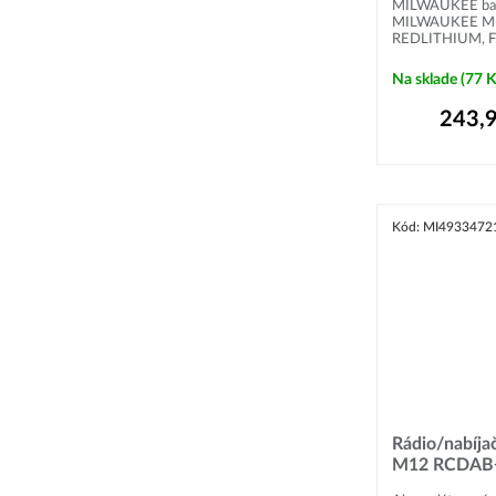
MILWAUKEE bate
MILWAUKEE M18 
REDLITHIUM, F
Na sklade
(77 
243,
Kód: MI4933472
Rádio/nabíj
M12 RCDAB+