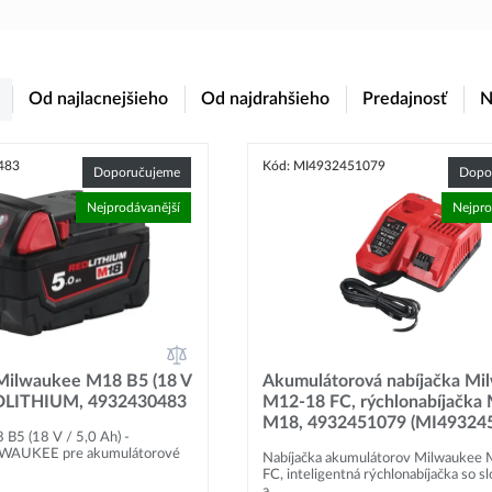
Od najlacnejšieho
Od najdrahšieho
Predajnosť
N
483
Kód: MI4932451079
Doporučujeme
Dopo
Nejprodávanější
Nejpro
Milwaukee M18 B5 (18 V
Akumulátorová nabíjačka Mi
REDLITHIUM, 4932430483
M12-18 FC, rýchlonabíjačka
M18, 4932451079 (MI49324
B5 (18 V / 5,0 Ah) -
LWAUKEE pre akumulátorové
Nabíjačka akumulátorov Milwaukee
FC, inteligentná rýchlonabíjačka so 
a...