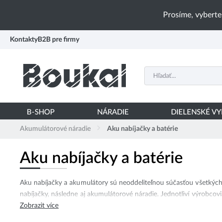
PŘESKOČIT NAVIGACI
Prosíme, vyberte
Kontakty
B2B pre firmy
B-SHOP
NÁRADIE
DIELENSKÉ V
Akumulátorové náradie
Aku nabíjačky a batérie
Aku nabíjačky a batérie
Aku nabíjačky a akumulátory sú neoddeliteľnou súčasťou všetkých
nabíjačky, následne aj akumulátorové náradie. Jednotliví výrobcovia
Zobrazit více