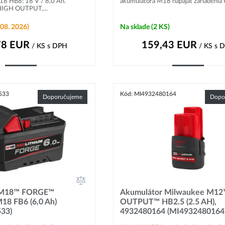
 HB8: 18 V / 8,0 Ah.
akumulátora M18 napájať zariadenia U
IGH OUTPUT,...
08. 2026)
Na sklade
(2 KS)
78
EUR
159,43
EUR
/ KS
s DPH
/ KS
s 
Kúpiť
Kúpiť
533
Kód: MI4932480164
Doporučujeme
Dopo
 M18™ FORGE™
Akumulátor Milwaukee M1
18 FB6 (6,0 Ah)
OUTPUT™ HB2.5 (2.5 AH),
33)
4932480164 (MI4932480164