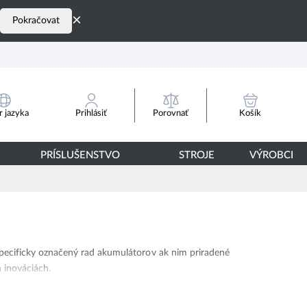
×
Pokračovat
Porovnať
 jazyka
Prihlásiť
Košík
PRÍSLUŠENSTVO
STROJE
VÝROBCI
pecificky označený rad akumulátorov ak nim priradené
h inováciách.