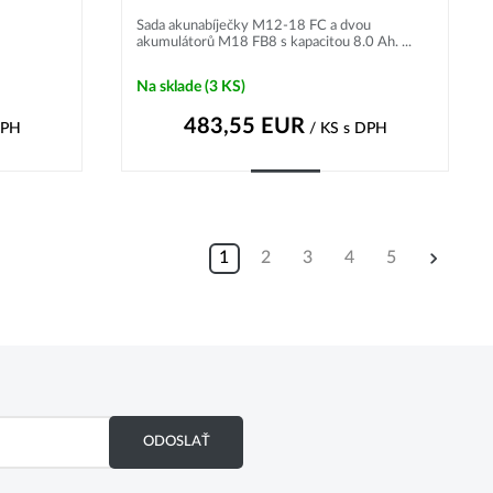
Sada akunabíječky M12-18 FC a dvou
akumulátorů M18 FB8 s kapacitou 8.0 Ah. ...
Na sklade
(3 KS)
483,55
EUR
DPH
/ KS
s DPH
Kúpiť
1
2
3
4
5
ODOSLAŤ