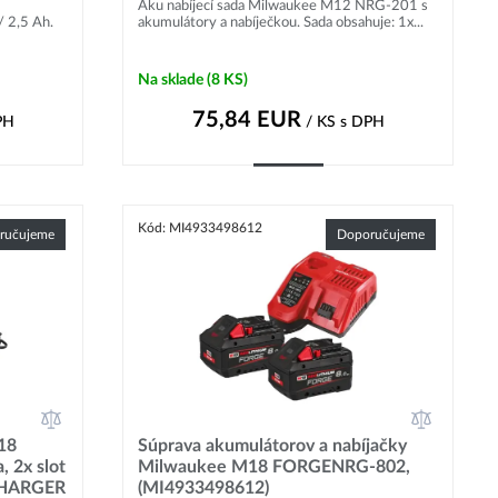
Aku nabíjecí sada Milwaukee M12 NRG-201 s
 2,5 Ah.
akumulátory a nabíječkou. Sada obsahuje: 1x...
Na sklade
(8 KS)
75,84
EUR
PH
/ KS
s DPH
Kúpiť
Kód: MI4933498612
ručujeme
Doporučujeme
18
Súprava akumulátorov a nabíjačky
, 2x slot
Milwaukee M18 FORGENRG-802,
CHARGER
(MI4933498612)