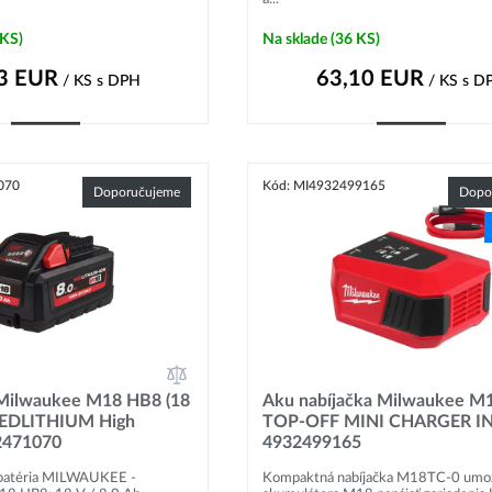
 KS)
Na sklade
(36 KS)
3
EUR
63,10
EUR
/ KS
s DPH
/ KS
s D
Kúpiť
Kúpiť
070
Kód: MI4932499165
Doporučujeme
Dopo
Milwaukee M18 HB8 (18
Aku nabíjačka Milwaukee M
 REDLITHIUM High
TOP-OFF MINI CHARGER IN
2471070
4932499165
batéria MILWAUKEE -
Kompaktná nabíjačka M18TC-0 umož