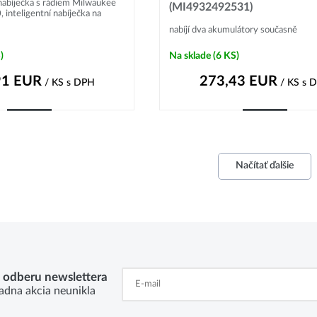
abíječka s rádiem Milwaukee
(MI4932492531)
nteligentní nabíječka na
nabíjí dva akumulátory současně
)
Na sklade
(6 KS)
91
EUR
273,43
EUR
/ KS
s DPH
/ KS
s 
Kúpiť
Kúpiť
Načítať ďalšie
k odberu newslettera
adna akcia neunikla