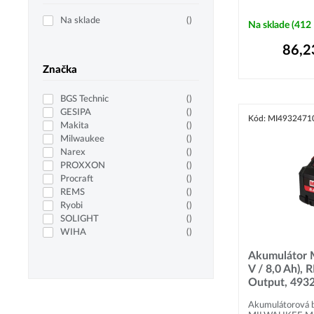
Na sklade
(
)
Na sklade
(412
86,2
Značka
BGS Technic
(
)
GESIPA
(
)
Kód: MI4932471
Makita
(
)
Milwaukee
(
)
Narex
(
)
PROXXON
(
)
Procraft
(
)
REMS
(
)
Ryobi
(
)
SOLIGHT
(
)
WIHA
(
)
Akumulátor 
V / 8,0 Ah),
Output, 493
Akumulátorová 