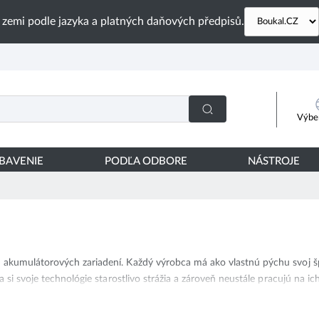
 zemi podle jazyka a platných daňových předpisů.
Výber
YBAVENIE
PODĽA ODBORE
NÁSTROJE
 akumulátorových zariadení. Každý výrobca má ako vlastnú pýchu svoj š
 si svoje technológie starostlivo strážia a zároveň neustále pracujú na ic