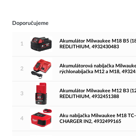
Doporučujeme
Akumulátor Milwaukee M18 B5 (18 V
1
REDLITHIUM, 4932430483
Akumulátorová nabíjačka Milwauk
2
rýchlonabíjačka M12 a M18, 4932
Akumulátor Milwaukee M12 B3 (12 V
3
REDLITHIUM, 4932451388
Aku nabíjačka Milwaukee M18 TC
4
CHARGER IN2, 4932499165