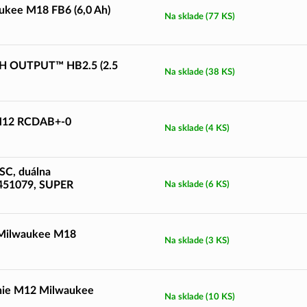
kee M18 FB6 (6,0 Ah)
Na sklade
(77 KS)
H OUTPUT™ HB2.5 (2.5
Na sklade
(38 KS)
 M12 RCDAB+-0
Na sklade
(4 KS)
SC, duálna
2451079, SUPER
Na sklade
(6 KS)
y Milwaukee M18
Na sklade
(3 KS)
enie M12 Milwaukee
Na sklade
(10 KS)