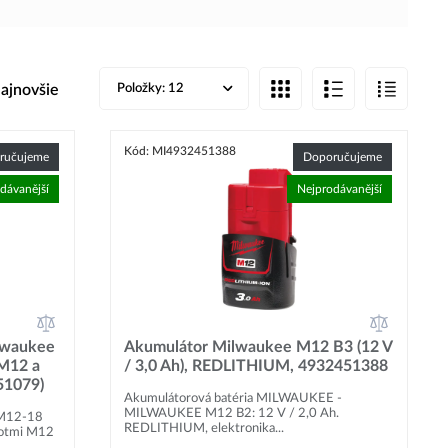
ajnovšie
Položky:
12
Kód: MI4932451388
ručujeme
Doporučujeme
dávanější
Nejprodávanější
lwaukee
Akumulátor Milwaukee M12 B3 (12 V
 M12 a
/ 3,0 Ah), REDLITHIUM, 4932451388
51079)
Akumulátorová batéria MILWAUKEE -
MILWAUKEE M12 B2: 12 V / 2,0 Ah.
 M12-18
REDLITHIUM, elektronika...
slotmi M12