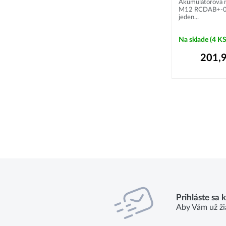
Akumulátorová n
M12 RCDAB+-0, i
jeden...
Na sklade
(4 KS
201,
Prihláste sa 
Aby Vám už ži