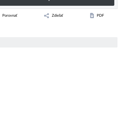
Porovnať
Zdieľať
PDF