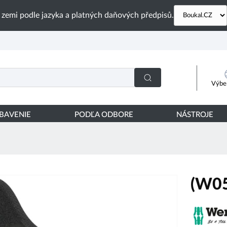
 zemi podle jazyka a platných daňových předpisů.
Výber
YBAVENIE
PODĽA ODBORE
NÁSTROJE
(W0