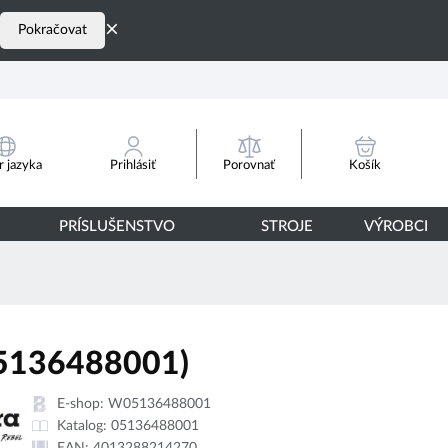
×
Pokračovat
Porovnať
 jazyka
Prihlásiť
Košík
PRÍSLUŠENSTVO
STROJE
VÝROBCI
5136488001)
E-shop:
W05136488001
Katalog:
05136488001
EAN:
4013288214270