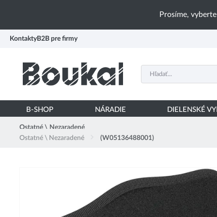
PŘESKOČIT NAVIGACI
Prosíme, vyberte
Kontakty
B2B pre firmy
B-SHOP
NÁRADIE
DIELENSKÉ V
Ostatné \ Nezaradené
Ostatné \ Nezaradené
(W05136488001)