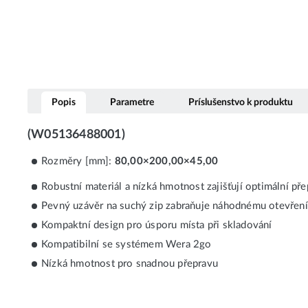
Popis
Parametre
Príslušenstvo k produktu
(W05136488001)
Rozměry [mm]:
80,00×200,00×45,00
Robustní materiál a nízká hmotnost zajišťují optimální př
Pevný uzávěr na suchý zip zabraňuje náhodnému otevření 
Kompaktní design pro úsporu místa při skladování
Kompatibilní se systémem Wera 2go
Nízká hmotnost pro snadnou přepravu