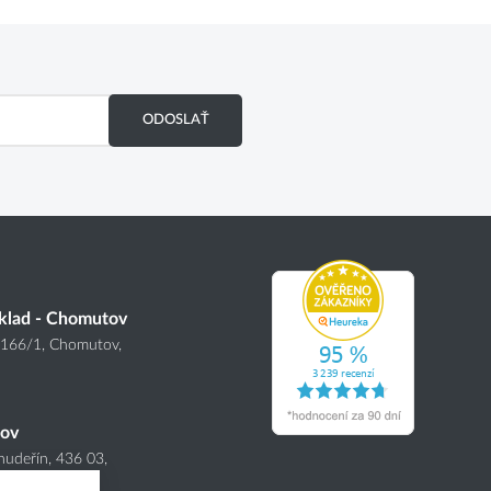
ODOSLAŤ
klad - Chomutov
4166
/1
, Chomutov,
nov
hudeřín, 436 03,