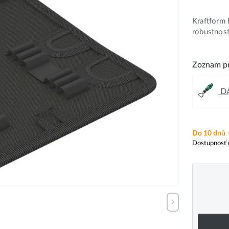
Kraftform 
robustnost
Zoznam pr
DÁ
Do 10 dnů
Dostupnosť 