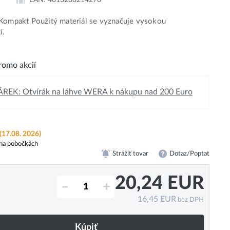
Kompakt Použitý materiál se vyznačuje vysokou
í.
omo akcií
REK: Otvírák na láhve WERA k nákupu nad 200 Euro
(17.08. 2026)
na pobočkách
Strážiť tovar
Dotaz/Poptat
20,24
EUR
–
+
16,45
EUR
bez DPH
Kúpiť