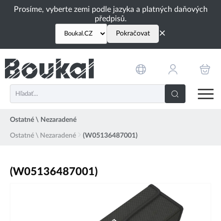
PŘESKOČIT NAVIGACI
Prosíme, vyberte zemi podle jazyka a platných daňových
předpisů.
×
Pokračovat
Ostatné \ Nezaradené
Ostatné \ Nezaradené
(W05136487001)
(W05136487001)