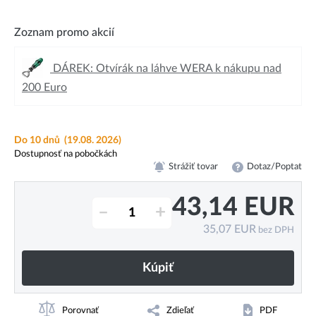
Zoznam promo akcií
DÁREK: Otvírák na láhve WERA k nákupu nad
200 Euro
Do 10 dnů
(19.08. 2026)
Dostupnosť na pobočkách
Strážiť tovar
Dotaz/Poptat
43,14
EUR
–
+
35,07
EUR
bez DPH
Kúpiť
Porovnať
Zdieľať
PDF