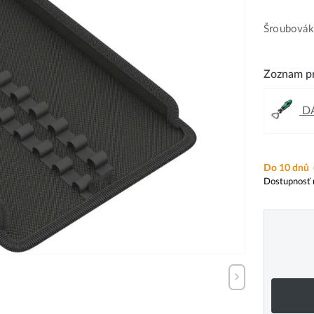
Šroubováky
Zoznam pr
DÁ
Do 10 dnů
Dostupnosť 