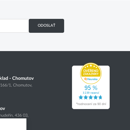
ODOSLAŤ
klad - Chomutov
4166
/1
, Chomutov,
nov
hudeřín, 436 03,