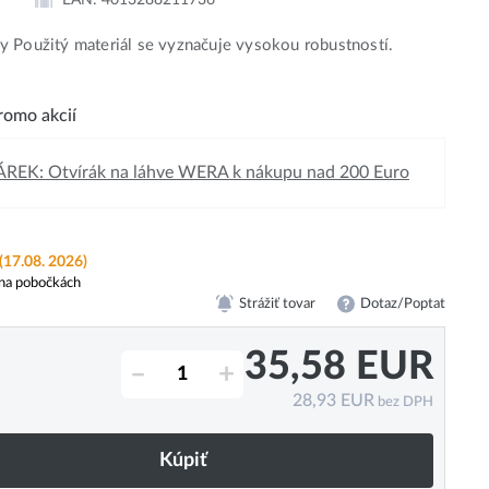
 Použitý materiál se vyznačuje vysokou robustností.
omo akcií
REK: Otvírák na láhve WERA k nákupu nad 200 Euro
(17.08. 2026)
na pobočkách
Strážiť tovar
Dotaz/Poptat
35,58
EUR
–
+
28,93
EUR
bez DPH
Kúpiť