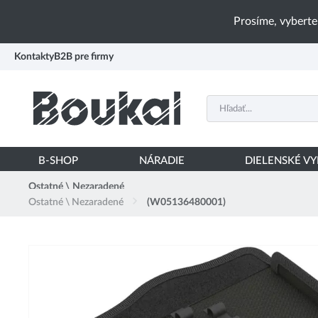
PŘESKOČIT NAVIGACI
Prosíme, vyberte
Kontakty
B2B pre firmy
B-SHOP
NÁRADIE
DIELENSKÉ V
Ostatné \ Nezaradené
Ostatné \ Nezaradené
(W05136480001)