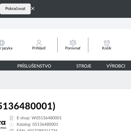
×
Pokračovat
Porovnať
 jazyka
Prihlásiť
Košík
PRÍSLUŠENSTVO
STROJE
VÝROBCI
5136480001)
E-shop:
W05136480001
Katalog:
05136480001
EAN:
4013288211736