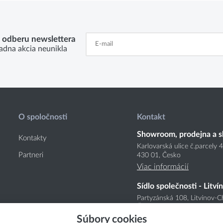
k odberu newslettera
adna akcia neunikla
O spoločnosti
Kontakt
Showroom, prodejna a s
Kontakty
Karlovarská ulice č.parcely 
Partneri
430 01, Česko
Viac informácií
Sídlo společnosti - Litví
Partyzánská 108, Litvínov-C
Česko
Súbory cookies
Viac informácií