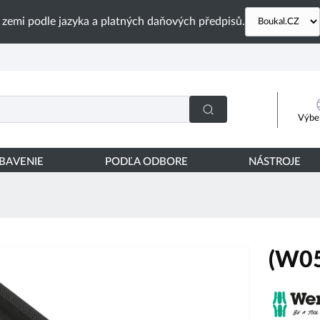
 zemi podle jazyka a platných daňových předpisů.
Výber
YBAVENIE
PODĽA ODBORE
NÁSTROJE
(W0