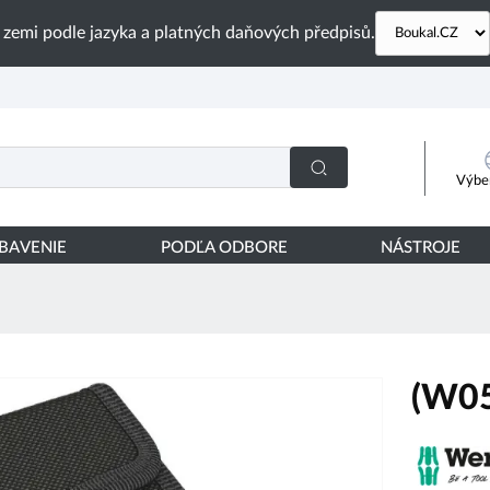
 zemi podle jazyka a platných daňových předpisů.
Výber
YBAVENIE
PODĽA ODBORE
NÁSTROJE
(W0