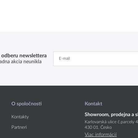
k odberu newslettera
adna akcia neunikla
O spoločnosti
Kontakt
Showroom, prodejna a s
Kontakty
Karlovarská ulice č.parcely 
Partneri
430 01, Česko
Viac informácií