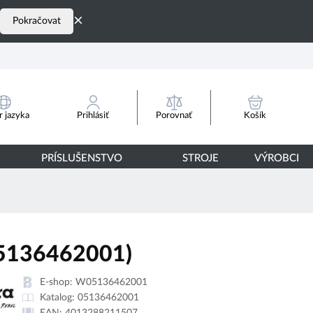
×
Pokračovat
Porovnať
 jazyka
Prihlásiť
Košík
PRÍSLUŠENSTVO
STROJE
VÝROBCI
5136462001)
E-shop:
W05136462001
Katalog:
05136462001
EAN:
4013288211507