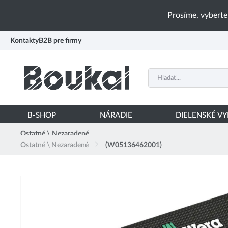
PŘESKOČIT NAVIGACI
Prosíme, vyberte
Kontakty
B2B pre firmy
B-SHOP
NÁRADIE
DIELENSKÉ V
Ostatné \ Nezaradené
Ostatné \ Nezaradené
(W05136462001)