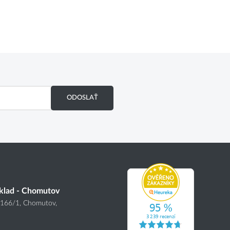
ODOSLAŤ
klad - Chomutov
4166
/1
, Chomutov,