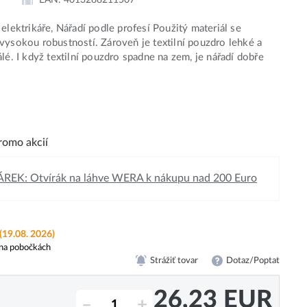
 elektrikáře, Nářadí podle profesí Použitý materiál se
vysokou robustností. Zároveň je textilní pouzdro lehké a
álé. I když textilní pouzdro spadne na zem, je nářadí dobře
omo akcií
REK: Otvírák na láhve WERA k nákupu nad 200 Euro
(19.08. 2026)
na pobočkách
Strážiť tovar
Dotaz/Poptat
26,23
EUR
–
+