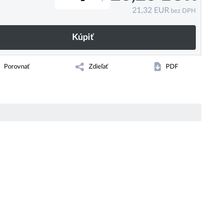
21,32
EUR
bez DPH
Kúpiť
Porovnať
Zdieľať
PDF