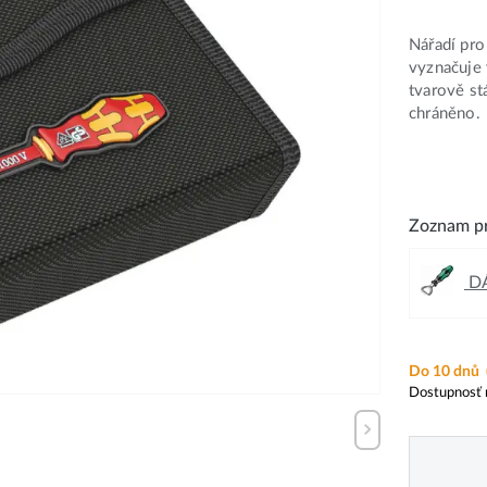
Nářadí pro
vyznačuje 
tvarově st
chráněno.
Zoznam pr
DÁ
Do 10 dnů
Dostupnosť 