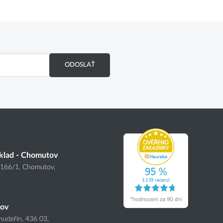
ODOSLAŤ
klad - Chomutov
4166
/1
, Chomutov,
nov
hudeřín, 436 03,