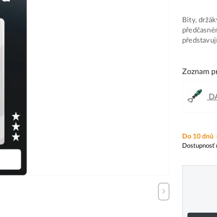
Bity, držá
předčasném
představuj
Zoznam pr
DÁ
Do 10 dnů
Dostupnosť 