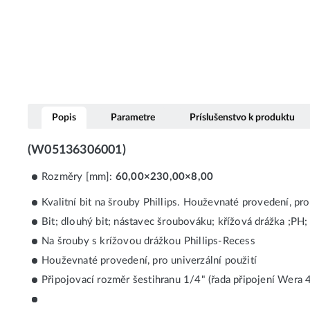
Popis
Parametre
Príslušenstvo k produktu
(W05136306001)
Rozměry [mm]:
60,00×230,00×8,00
Kvalitní bit na šrouby Phillips. Houževnaté provedení, pr
Bit; dlouhý bit; nástavec šroubováku; křížová drážka ;PH; 
Na šrouby s krížovou drážkou Phillips-Recess
Houževnaté provedení, pro univerzální použití
Připojovací rozměr šestihranu 1/4" (řada připojení Wera 4