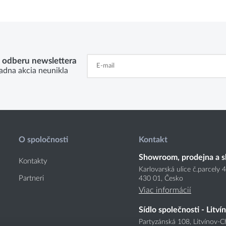
k odberu newslettera
adna akcia neunikla
O spoločnosti
Kontakt
Showroom, prodejna a s
Kontakty
Karlovarská ulice č.parcely 
Partneri
430 01, Česko
Viac informácií
Sídlo společnosti - Litví
Partyzánská 108, Litvínov-C