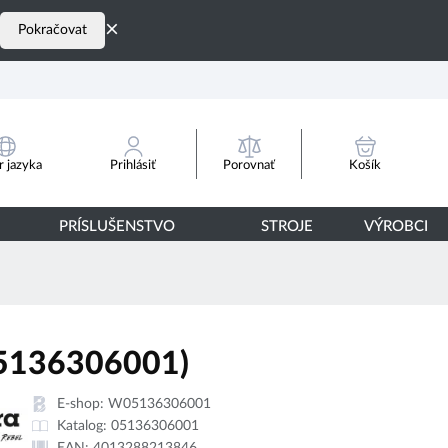
×
Pokračovat
Porovnať
 jazyka
Prihlásiť
Košík
PRÍSLUŠENSTVO
STROJE
VÝROBCI
5136306001)
E-shop:
W05136306001
Katalog:
05136306001
EAN:
4013288213846