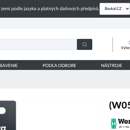
 zemi podle jazyka a platných daňových předpisů.
Výber
YBAVENIE
PODĽA ODBORE
NÁSTROJE
(W0