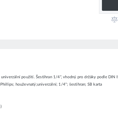
o univerzální použití. Šestihran 1/4", vhodný pro držáky podle DIN
Phillips; houževnatý;univerzální; 1/4"; šestihran; SB karta
)