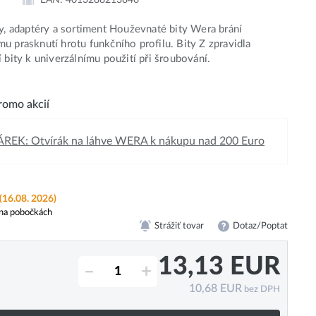
ky, adaptéry a sortiment Houževnaté bity Wera brání
u prasknutí hrotu funkčního profilu. Bity Z zpravidla
í bity k univerzálnímu použití při šroubování.
omo akcií
REK: Otvírák na láhve WERA k nákupu nad 200 Euro
(16.08. 2026)
na pobočkách
Strážiť tovar
Dotaz/Poptat
13,13
EUR
–
+
10,68
EUR
bez DPH