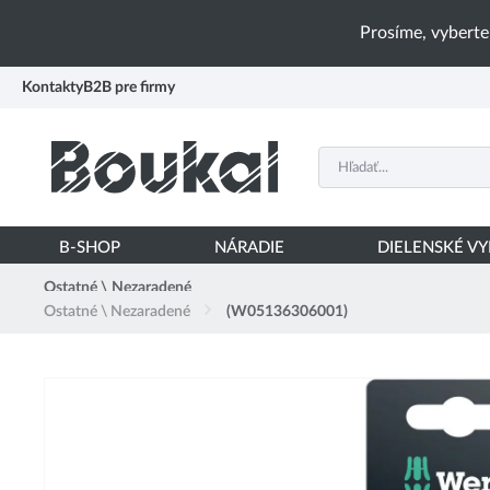
PŘESKOČIT NAVIGACI
Prosíme, vyberte
Kontakty
B2B pre firmy
B-SHOP
NÁRADIE
DIELENSKÉ V
Ostatné \ Nezaradené
Ostatné \ Nezaradené
(W05136306001)