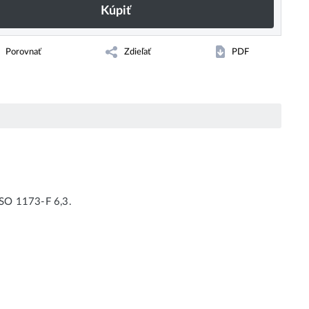
Kúpiť
Porovnať
Zdieľať
PDF
 ISO 1173-F 6,3.