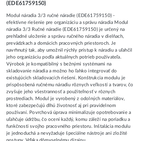
(EDE61759150)
Modul náradia 3/3 ručné náradie (EDE61759150) -
efektívne riešenie pre organizáciu a správu náradia Modul
náradia 3/3 Ručné náradie (EDE61759150) je určený na
prehľadné uloženie a správu ručného náradia v dielňach,
prevádzkach a domácich pracovných priestoroch. Je
navrhnutý tak, aby umožnil rýchly prístup k náradiu a uľahčil
jeho organizáciu podľa aktuálnych potrieb používateľa.
Výrobok je kompatibilný s bežnými systémami na
skladovanie náradia a možno ho ľahko integrovať do
existujúcich skladovacích riešení. Konštrukcia modulu je
prispôsobená ručnému náradiu rôznych veľkostí a tvarov, čo
zvyšuje jeho všestrannosť a použiteľnosť v rôznych
prostrediach. Modul je vyrobený z odolných materiálov,
ktoré zabezpečujú dlhú životnosť aj pri pravidelnom
používaní. Povrchová úprava minimalizuje opotrebovanie a
uľahčuje údržbu, čo ocení každý, komu záleží na poriadku a
funkčnosti svojho pracovného priestoru. Inštalácia modulu
je jednoduchá a nevyžaduje špeciálne nástroje ani zložité
postupy. Vďaka dômyselnému dizajnu