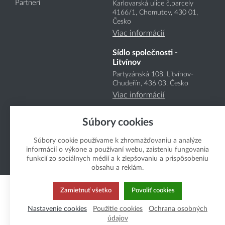
Partneri
Karlovarská ulice č.parcely
4166
/1
, Chomutov, 430 01,
Česko
Viac informácií
Sídlo společnosti -
Litvínov
Partyzánská 108, Litvínov-
Chudeřín, 436 03, Česko
Viac informácií
Súbory cookies
Súbory cookie používame k zhromažďovaniu a analýze
informácií o výkone a používaní webu, zaisteniu fungovania
funkcií zo sociálnych médií a k zlepšovaniu a prispôsobeniu
Copyright Boukal.SK 2026
obsahu a reklám.
Zamietnuť všetko
Povoliť cookies
Nastavenie cookies
Použitie cookies
Ochrana osobných
údajov