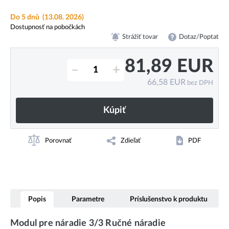
Do 5 dnů
(13.08. 2026)
Dostupnosť na pobočkách
Strážiť tovar
Dotaz/Poptat
81,89
EUR
–
+
66,58
EUR
bez DPH
Kúpiť
Porovnať
Zdieľať
PDF
Popis
Parametre
Príslušenstvo k produktu
Modul pre náradie 3/3 Ručné náradie