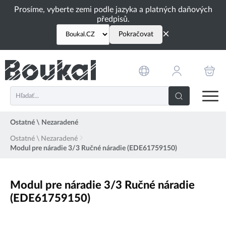
PŘESKOČIT NAVIGACI
Prosíme, vyberte zemi podle jazyka a platných daňových
předpisů.
×
Pokračovat
Ostatné \ Nezaradené
Ostatné \ Nezaradené
Modul pre náradie 3/3 Ručné náradie (EDE61759150)
Modul pre náradie 3/3 Ručné náradie
(EDE61759150)