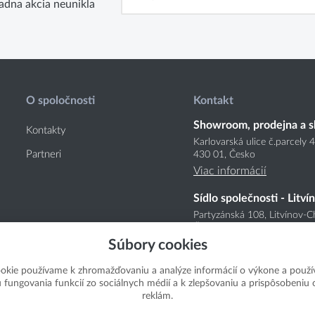
adna akcia neunikla
O spoločnosti
Kontakt
Showroom, prodejna a s
Kontakty
Karlovarská ulice č.parcely 
Partneri
430 01, Česko
Viac informácií
Sídlo společnosti - Litví
Partyzánská 108, Litvínov-C
Česko
Súbory cookies
Viac informácií
okie používame k zhromažďovaniu a analýze informácií o výkone a použí
u fungovania funkcií zo sociálnych médií a k zlepšovaniu a prispôsobeniu
reklám.