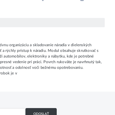
nu organizáciu a skladovanie náradia v dielenských
 a rýchly prístup k náradiu. Modul obsahuje skrutkovač s
ži automobilov, elektroniky a nábytku, kde je potrebné
esné vedenie pri práci. Povrch rukoväte je navrhnutý tak,
ivotnosť a odolnosť voči bežnému opotrebovaniu.
robok je v
ODOSLAŤ