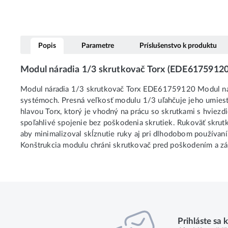
Popis
Parametre
Príslušenstvo k produktu
Modul náradia 1/3 skrutkovač Torx (EDE61759120
Modul náradia 1/3 skrutkovač Torx EDE61759120 Modul nára
systémoch. Presná veľkosť modulu 1/3 uľahčuje jeho umiestn
hlavou Torx, ktorý je vhodný na prácu so skrutkami s hviezd
spoľahlivé spojenie bez poškodenia skrutiek. Rukoväť skrut
aby minimalizoval skĺznutie ruky aj pri dlhodobom používan
Konštrukcia modulu chráni skrutkovač pred poškodením a zá
Prihláste sa 