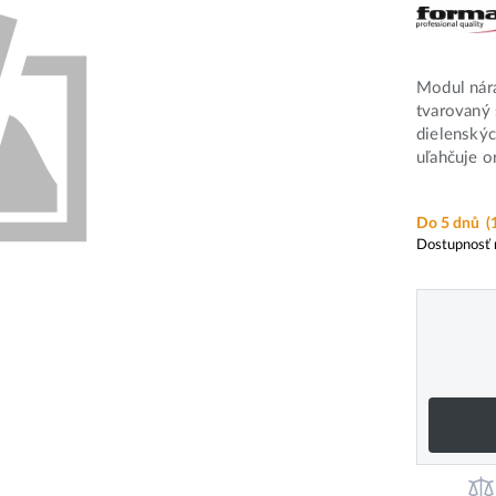
Modul nár
tvarovaný 
dielenský
uľahčuje o
Do 5 dnů
(
Dostupnosť 