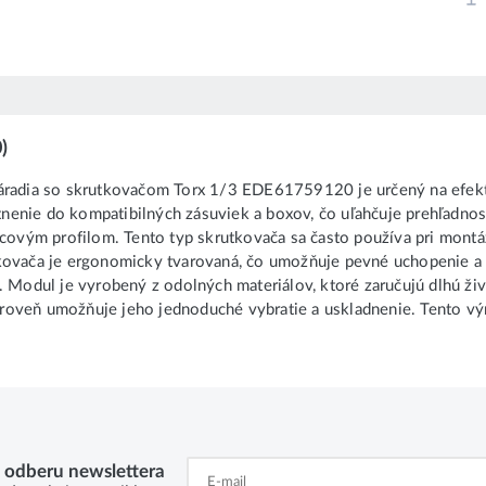
)
dia so skrutkovačom Torx 1/3 EDE61759120 je určený na efektív
enie do kompatibilných zásuviek a boxov, čo uľahčuje prehľadnosť
icovým profilom. Tento typ skrutkovača sa často používa pri montá
kovača je ergonomicky tvarovaná, čo umožňuje pevné uchopenie a pr
í. Modul je vyrobený z odolných materiálov, ktoré zaručujú dlhú ž
roveň umožňuje jeho jednoduché vybratie a uskladnenie. Tento vý
k odberu newslettera