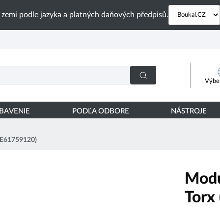
 zemi podle jazyka a platných daňových předpisů.
Výber
YBAVENIE
PODĽA ODBORE
NÁSTROJE
EDE61759120)
Modu
Torx