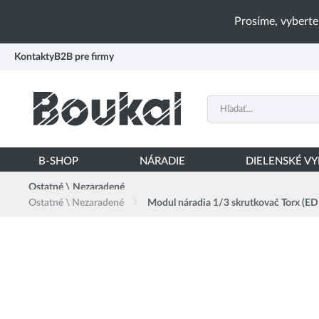
PŘESKOČIT NAVIGACI
Prosíme, vyberte
Kontakty
B2B pre firmy
B-SHOP
NÁRADIE
DIELENSKÉ V
Ostatné \ Nezaradené
Ostatné \ Nezaradené
Modul náradia 1/3 skrutkovač Torx (