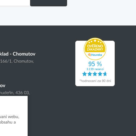
klad - Chomutov
4166
/1
, Chomutov,
nov
hudeřín, 436 03,
vaní webu,
 obsahu a