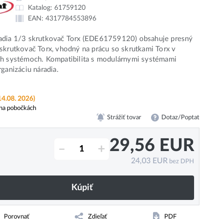
Katalog:
61759120
EAN:
4317784553896
adia 1/3 skrutkovač Torx (EDE61759120) obsahuje presný
skrutkovač Torx, vhodný na prácu so skrutkami Torx v
ch systémoch. Kompatibilita s modulárnymi systémami
rganizáciu náradia.
14.08. 2026)
na pobočkách
Strážiť tovar
Dotaz/Poptat
29,56
EUR
–
+
24,03
EUR
bez DPH
Kúpiť
Porovnať
Zdieľať
PDF