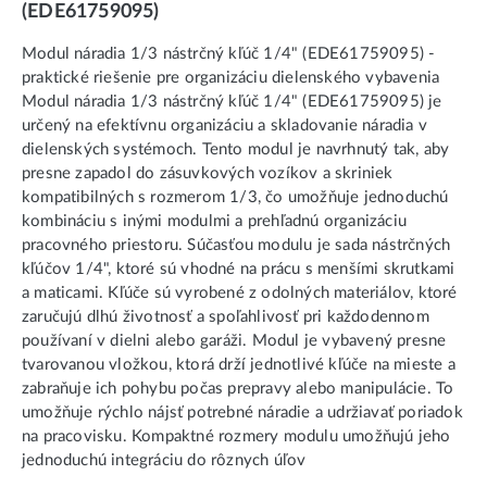
(EDE61759095)
Modul náradia 1/3 nástrčný kľúč 1/4" (EDE61759095) -
praktické riešenie pre organizáciu dielenského vybavenia
Modul náradia 1/3 nástrčný kľúč 1/4" (EDE61759095) je
určený na efektívnu organizáciu a skladovanie náradia v
dielenských systémoch. Tento modul je navrhnutý tak, aby
presne zapadol do zásuvkových vozíkov a skriniek
kompatibilných s rozmerom 1/3, čo umožňuje jednoduchú
kombináciu s inými modulmi a prehľadnú organizáciu
pracovného priestoru. Súčasťou modulu je sada nástrčných
kľúčov 1/4", ktoré sú vhodné na prácu s menšími skrutkami
a maticami. Kľúče sú vyrobené z odolných materiálov, ktoré
zaručujú dlhú životnosť a spoľahlivosť pri každodennom
používaní v dielni alebo garáži. Modul je vybavený presne
tvarovanou vložkou, ktorá drží jednotlivé kľúče na mieste a
zabraňuje ich pohybu počas prepravy alebo manipulácie. To
umožňuje rýchlo nájsť potrebné náradie a udržiavať poriadok
na pracovisku. Kompaktné rozmery modulu umožňujú jeho
jednoduchú integráciu do rôznych úľov